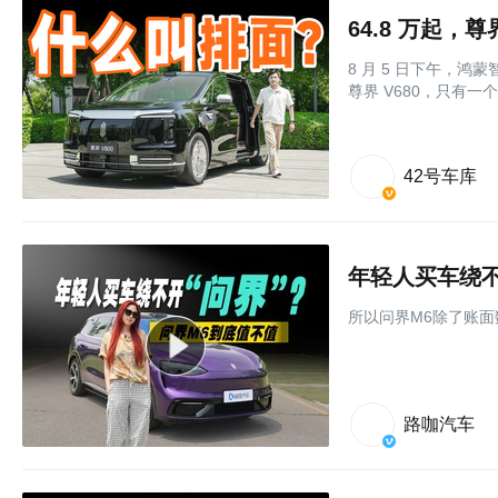
64.8 万起，
8 月 5 日下午，
尊界 V680，只有一
42号车库
年轻人买车绕不
所以问界M6除了账
路咖汽车