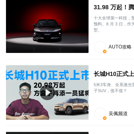
31.98 万起
十大全球第一科技，预
预料。8 月 3 日，
型、
AUTO攻略
长城H10正式上
5米3车身、全系激光
子SUV，值不值？
吴佩频道