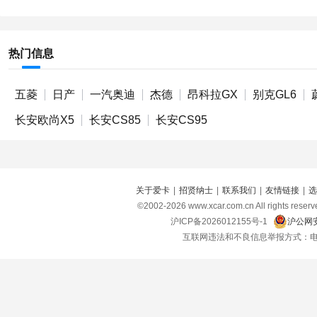
热门信息
五菱
日产
一汽奥迪
杰德
昂科拉GX
别克GL6
长安欧尚X5
长安CS85
长安CS95
关于爱卡
|
招贤纳士
|
联系我们
|
友情链接
|
选
©2002-
2026
www.xcar.com.cn All right
沪ICP备2026012155号-1
沪公网安
互联网违法和不良信息举报方式：电话：021-