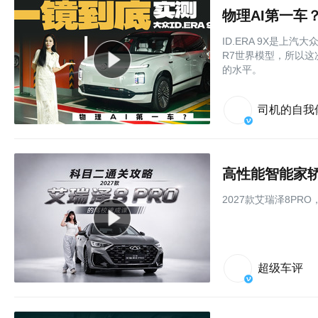
物理AI第一车？
ID.ERA 9X是上
R7世界模型，所以
的水平。
司机的自我
2027款艾瑞泽8PR
超级车评