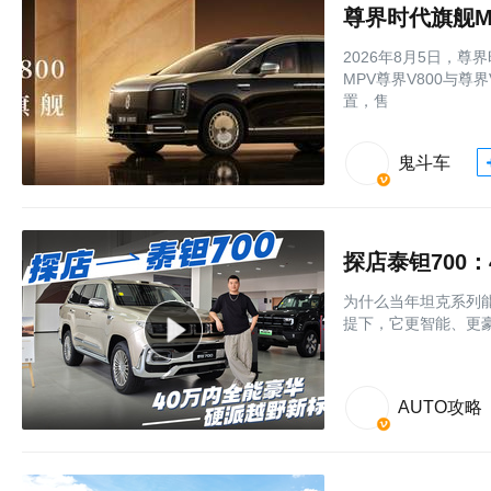
尊界时代旗舰M
2026年8月5日，
MPV尊界V800与尊
置，售
鬼斗车
探店泰钽700
为什么当年坦克系列
提下，它更智能、更
AUTO攻略