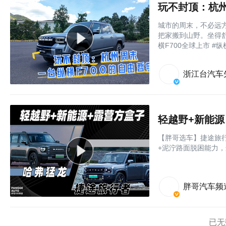
玩不封顶：杭州
城市的周末，不必远方
把家搬到山野。坐得
横F700全球上市 #纵
浙江台汽车
轻越野+新能
【胖哥选车】捷途旅
+泥泞路面脱困能力
胖哥汽车频
已无