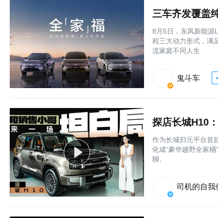
三车齐发覆盖纯
8月5日，东风新能源
程三大动力形式，满
流家庭不同人生
鬼斗车
探店长城H10
作为长城归元平台首款
化成“豪华越野全家桶
聊。
司机的自我