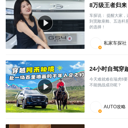
8万级王者归来
车探说： 提醒大家，这
到宽敞座舱、五连杆悬
的选择！
私家车探社
24小时自驾
今天难就难在瑞虎8要
不能挑战成功呢？
AUTO攻略