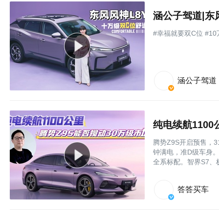
涵公子驾道|东
#幸福就要双C位 #1
涵公子驾道
纯电续航110
腾势Z9S开启预售，3
钟满电，准D级车身。易
全系标配。智界S7、
答答买车