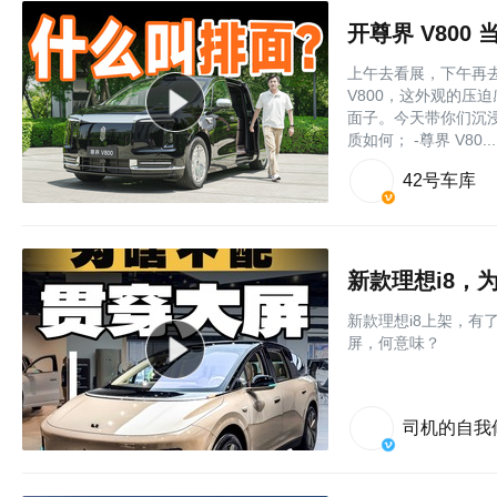
开尊界 V80
上午去看展，下午再
V800，这外观的压
面子。今天带你们沉浸
质如何； -尊界 V80....
42号车库
新款理想i8，
新款理想i8上架，
屏，何意味？
司机的自我