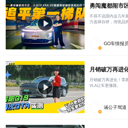
勇闯魔都闹市区
不得不说国内这几年
力选择自研，传统品牌
GO车情报
月销破万再进化！零跑
VLA让车更懂路。
涵公子驾道