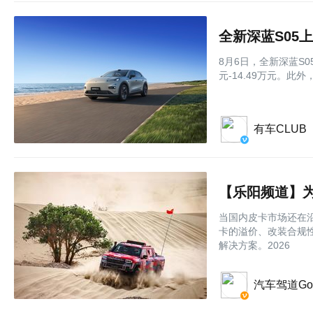
全新深蓝S05上
8月6日，全新深蓝S
元-14.49万元。此
有车CLUB
当国内皮卡市场还在沿
卡的溢价、改装合规
解决方案。2026
汽车驾道Go