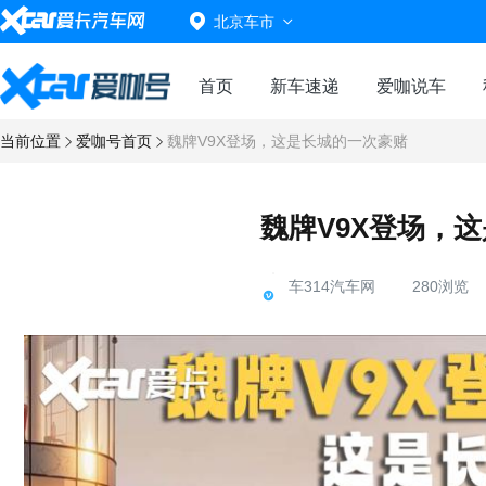
北京车市
首页
新车速递
爱咖说车
当前位置
爱咖号首页
魏牌V9X登场，这是长城的一次豪赌
魏牌V9X登场，
车314汽车网
280浏览