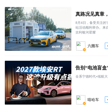
8月4日，备受关注的
站活动顺利举办。来
吉利银河星耀
六圈车
全系宁德时代+续航大
嘻哈车