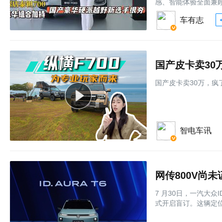
感、智能体验全面兼
车有志
国产皮卡卖30
国产皮卡卖30万，疯了
智电车讯
网传800V尚未
7 月30日，一汽大众I
式开启盲订。这辆定