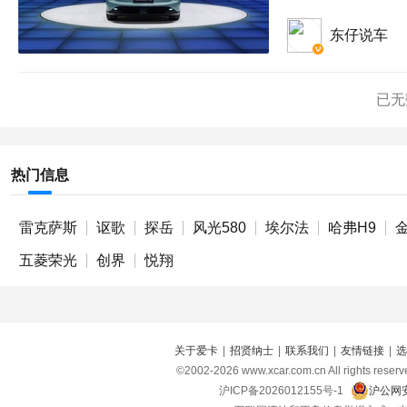
东仔说车
已无
热门信息
雷克萨斯
讴歌
探岳
风光580
埃尔法
哈弗H9
金
五菱荣光
创界
悦翔
关于爱卡
|
招贤纳士
|
联系我们
|
友情链接
|
选
©2002-
2026
www.xcar.com.cn All right
沪ICP备2026012155号-1
沪公网安