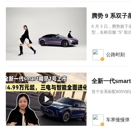
腾势 9 系双子
8 月 3 日，腾势旗
型，名称后缀 “S” 
公路时刻
⾸个全系标配800V
车界慢慢弹