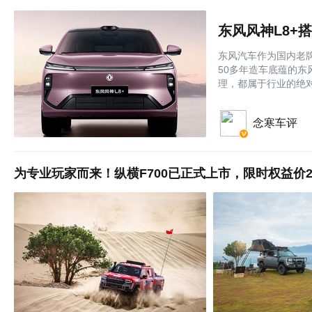
东风汽车作为国内老
50多年造车底蕴的
理，都属于行业的绝
念寒车评
为专业玩家而来！纵横F700已正式上市，限时权益价29