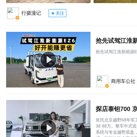
行摄漫记
关注
抢先试驾江淮新
抢先试驾江淮新能源E
商用车公社
探店泰钽700
依托北京越野68年军
38.98万。整车中
系统与专业越野底盘