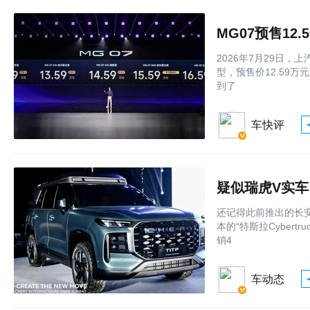
MG07预售12
2026年7月29日
型，预售价12.59
到了
车快评
疑似瑞虎V实车
还记得此前推出的长安
本的“特斯拉Cyber
销4
车动态