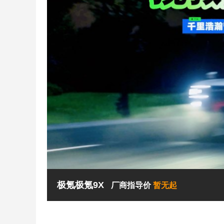
极氪极氪9X
厂商指导价
暂无起