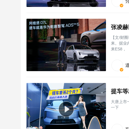
【文/财圈
来。据业
来ES8，
提车等
大唐上市
一下