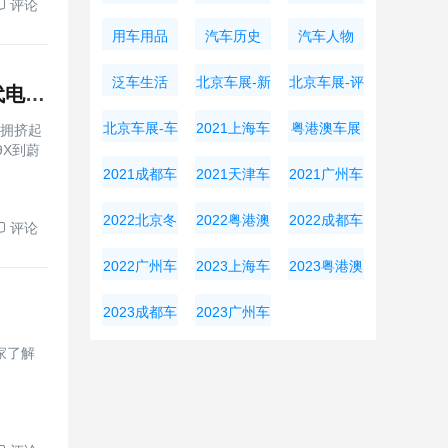
评论
用车用品
汽车历史
汽车人物
泛车生活
北京车展-新
北京车展-评
张凌赫同款阿维塔07L仅21.99万起，华为全家桶+宁德时代电池杀疯了
车资讯
测导购
北京车展-车
2021上海车
粤港澳车展
得拥挤起
X到蔚
展周边
展
2021成都车
2021天津车
2021广州车
展
展
展
2022北京冬
2022粤港澳
2022成都车
评论
奥会
大湾区车展
展
2022广州车
2023上海车
2023粤港澳
展
展
大湾区车展
2023成都车
2023广州车
展
展
家了解