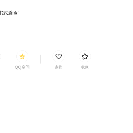
书式避险’
QQ空间
点赞
收藏