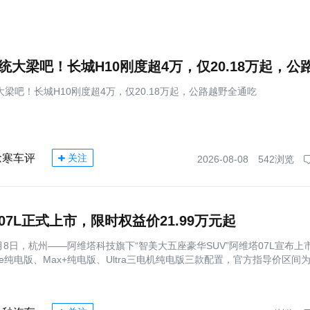
梁吧！长城H10刚度超4万，仅20.18万起，公路越野全通吃
念寒车评
关注
2026-08-08
542浏览
07L正式上市，限时权益价21.99万元起
8月8日，杭州——阿维塔科技旗下“智美大五座豪华SUV”阿维塔07L宣布上
ite纯电版、Max+纯电版、Ultra三电机纯电版三款配置，官方指导价区间