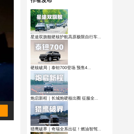
作者发布
星途双旗舰硬核护航高原极限自行车...
硬核破局｜泰钽700登场 预售4...
炮启新程｜长城炮硬核出圈 征服全...
猎鹰破界｜奇瑞全系出征！燃油智驾...