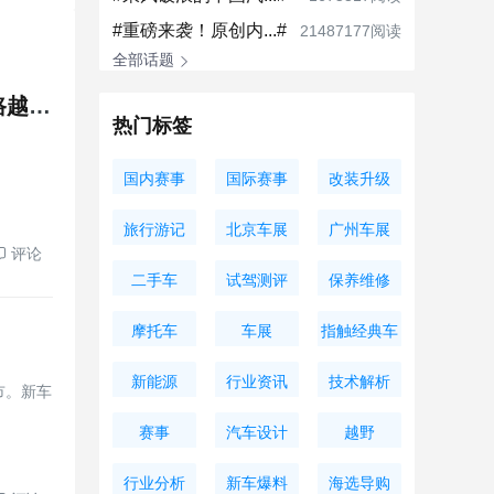
#重磅来袭！原创内...#
21487177阅读
全部话题
放弃传统大梁吧！长城H10刚度超4万，仅20.18万起，公路越野全通吃
热门标签
国内赛事
国际赛事
改装升级
旅行游记
北京车展
广州车展
评论
二手车
试驾测评
保养维修
摩托车
车展
指触经典车
新能源
行业资讯
技术解析
市。新车
为
赛事
汽车设计
越野
行业分析
新车爆料
海选导购