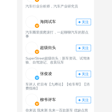
汽车行业分析师，汽车产业研究员
海阔试车
关注
汽车圈里摸爬滚打，一起聊聊汽车的那点
事
超级街头
关注
SuperStreet超级街头：新车资讯、试驾体
验、自驾游记、改装玩车
张俊凌
关注
车评人 栏目有【九樽论】【哈车帮】【消
费指南】
柳爷评车
关注
你来说 我来测 先来一百款新车 优缺点简