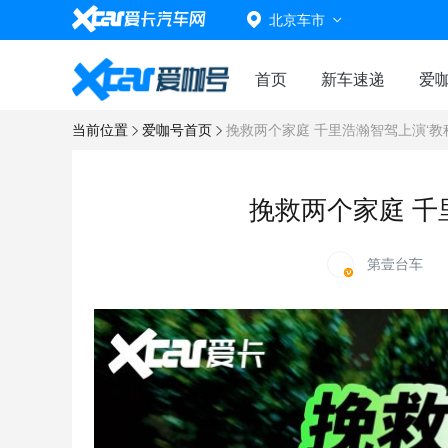
北京车市
首页
新车速递
爱
当前位置
爱咖号首页
挽救两个家庭 千里浩瀚智驾上演‘教
挽救两个家庭 千
第壹台车