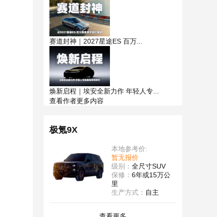
赛道封神｜2027星途ES 百万...
焕新启程｜埃安全新力作 年轻人专...
查看作者更多内容
极氪9X
本地参考价:
暂无报价
级别：
全尺寸SUV
保修：
6年或15万公
里
生产方式：
自主
查看更多