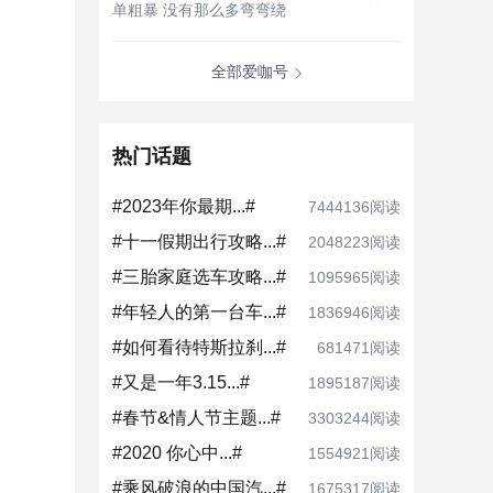
单粗暴 没有那么多弯弯绕
全部爱咖号
热门话题
#2023年你最期...#
7444136阅读
#十一假期出行攻略...#
2048223阅读
#三胎家庭选车攻略...#
1095965阅读
#年轻人的第一台车...#
1836946阅读
#如何看待特斯拉刹...#
681471阅读
#又是一年3.15...#
1895187阅读
#春节&情人节主题...#
3303244阅读
#2020 你心中...#
1554921阅读
#乘风破浪的中国汽...#
1675317阅读