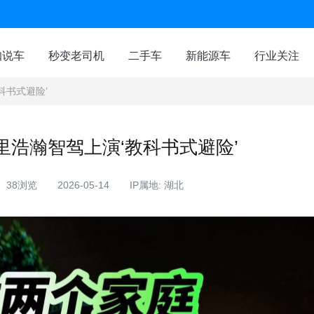
咖说车
秒变老司机
二手车
新能源车
行业关注
科书式避险’
里浩瀚智驾上演‘教科书式避险’
38浏览
2026-05-14
IP属地: 湖北