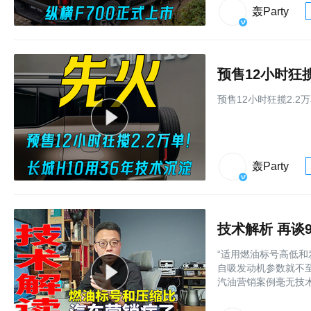
轰Party
预售12小时狂揽
预售12小时狂揽2.2
轰Party
技术解析 再谈
“适用燃油标号高低
自吸发动机参数就不
汽油营销案例毫无技