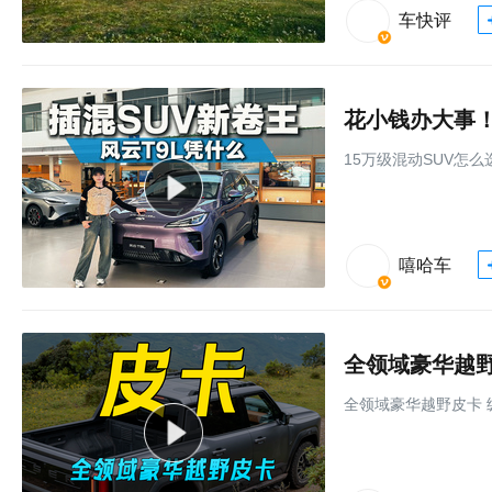
车快评
花小钱办大事！
15万级混动SUV怎
嘻哈车
全领域豪华越野皮
全领域豪华越野皮卡 纵