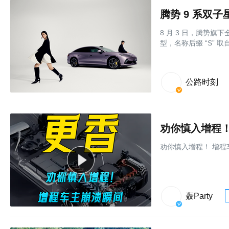
腾势 9 系双子
8 月 3 日，腾势旗
型，名称后缀 “S” 
公路时刻
劝你慎入增程！
劝你慎入增程！ 增程
轰Party