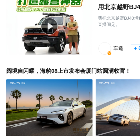
用北京越野BJ
我把北京越野BJ40
直播间见。
车造
阔境自闪耀，海豹08上市发布会厦门站圆满收官！