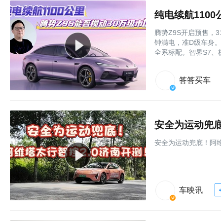
纯电续航110
腾势Z9S开启预售，3
钟满电，准D级车身。易
全系标配。智界S7、
答答买车
安全为运动兜底
安全为运动兜底！阿维
车映讯