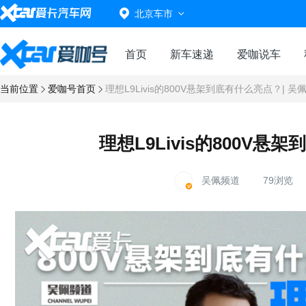
北京车市
首页
新车速递
爱咖说车
当前位置
爱咖号首页
理想L9Livis的800V悬架到底有什么亮点？| 吴
理想L9Livis的800V悬
吴佩频道
79浏览