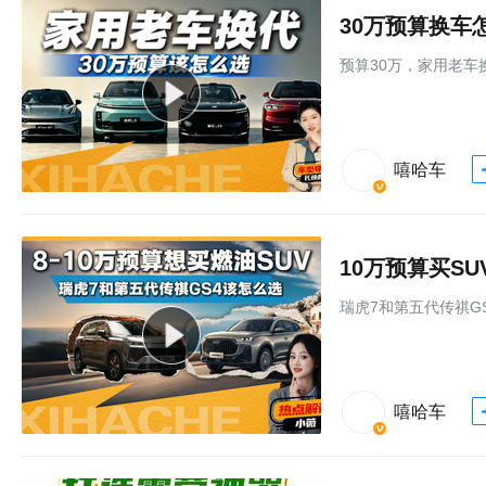
30万预算换车
预算30万，家用老车
嘻哈车
10万预算买S
瑞虎7和第五代传祺G
嘻哈车