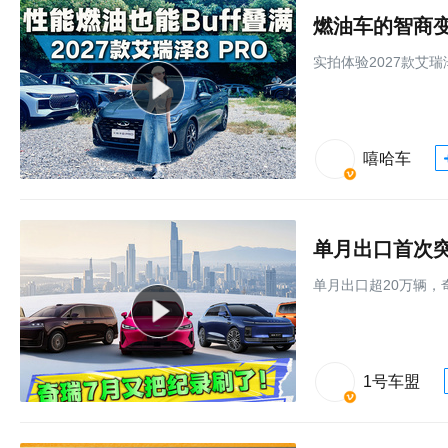
实拍体验2027款艾瑞
嘻哈车
单月出口首次突
单月出口超20万辆，
1号车盟