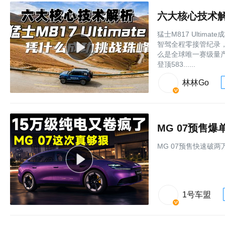
六大核心技术解析
猛士M817 Ulti
智驾全程零接管纪录
么是全球唯一赛级量产智
登顶583......
林林Go
MG 07预售
MG 07预售快速破
1号车盟