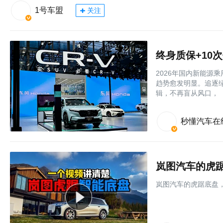
1号车盟
关注
终身质保+10次
2026年国内新能源
趋势愈发明显。追逐
辑，不再盲从风口，
秒懂汽车在
岚图汽车的虎
岚图汽车的虎踞底盘