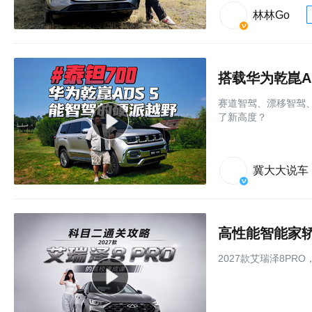
林林Go
搭载华为乾崑A
赛道智驾、漂移智驾、
了新高度？
冀大大说车
2027款艾瑞泽8PR