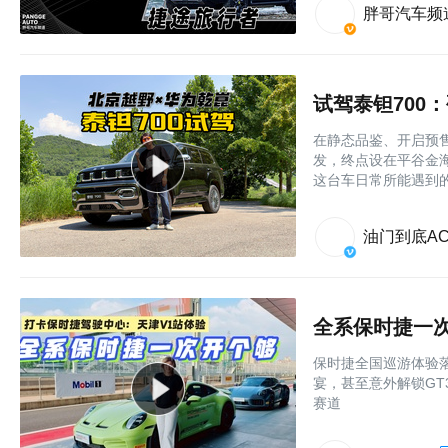
胖哥汽车频
试驾泰钽700
在静态品鉴、开启预
发，终点设在平谷金
这台车日常所能遇到
油门到底AC
全系保时捷一
保时捷全国巡游体验落
宴，甚至意外解锁GT
赛道