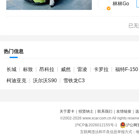
林林Go
已无
热门信息
长城
标致
昂科拉
威然
雷凌
卡罗拉
福特F-150
柯迪亚克
沃尔沃S90
雪铁龙C3
关于爱卡
|
招贤纳士
|
联系我们
|
友情链接
|
选
©2002-
2026
www.xcar.com.cn All right
沪ICP备2026012155号-1
沪公网安
互联网违法和不良信息举报方式：电话：021-