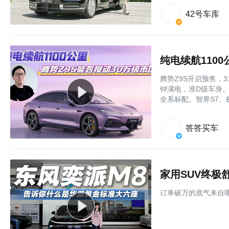
42号车库
纯电续航110
腾势Z9S开启预售，3
钟满电，准D级车身。易
全系标配。智界S7、
答答买车
家用SUV终极
订单破万的底气来自