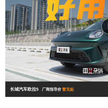
长城汽车欧拉5
厂商指导价
暂无起