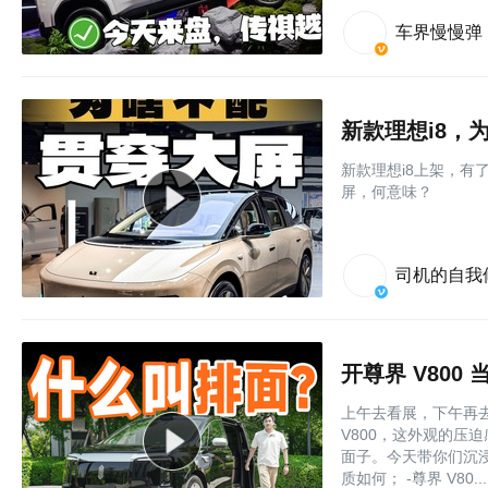
车界慢慢弹
新款理想i8，
新款理想i8上架，
屏，何意味？
司机的自我
开尊界 V80
上午去看展，下午再
V800，这外观的压
面子。今天带你们沉浸
质如何； -尊界 V80....