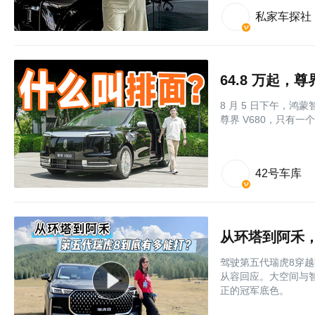
私家车探社
64.8 万起，
8 月 5 日下午，
尊界 V680，只有一
42号车库
从环塔到阿禾
驾驶第五代瑞虎8穿越
从容回应。大空间与
正的冠军底色。