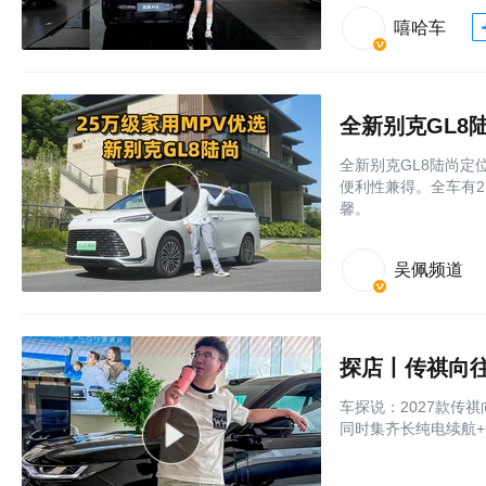
嘻哈车
全新别克GL8陆尚定位
便利性兼得。全车有2
馨。
吴佩频道
车探说：2027款传祺向
同时集齐长纯电续航+