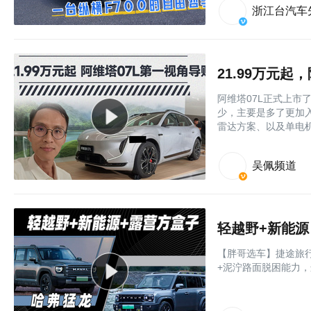
浙江台汽车
21.99万元起
阿维塔07L正式上市
少，主要是多了更加入门
雷达方案、以及单电机
吴佩频道
轻越野+新能
【胖哥选车】捷途旅
+泥泞路面脱困能力