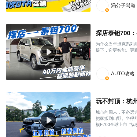
涵公子驾道
探店泰钽700
为什么当年坦克系列
提下，它更智能、更
AUTO攻略
玩不封顶：杭州
城市的周末，不必远方
把家搬到山野。坐得
横F700全球上市 #纵