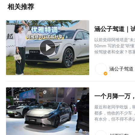
相关推荐
以前觉得阿维塔是"未来
50mm 写的全是"听
候驾驶者和全家？答
涵公子驾道
一个月降一万
最近和老同学吃饭，
都多，他收的不少车
有水分，但不得不承