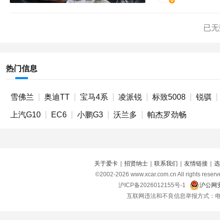
已无
热门信息
雪佛兰
奥迪TT
宝马4系
凌派锐
标致5008
锐骐
上汽G10
EC6
小鹏G3
沃兰多
帕杰罗劲畅
关于爱卡
|
招贤纳士
|
联系我们
|
友情链接
|
选
©2002-
2026
www.xcar.com.cn All right
沪ICP备2026012155号-1
沪公网安
互联网违法和不良信息举报方式：电话：021-