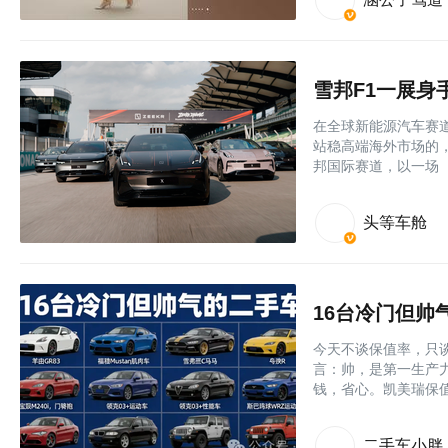
雪邦F1一展身
在全球新能源汽车赛
站稳高端海外市场的
邦国际赛道，以一场
头等车舱
16台冷门但帅
今天不谈保值率，只
言：帅，是第一生产
钱，省心。凯美瑞保
二手车小胖