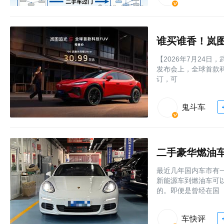
谁买谁香！岚图
【2026年7月24日
发布会上，全球首款科
订，可
鬼斗车
二手豪华燃油车
最近几年国内车市有
新能源车到燃油车可
的。即便是曾经在国
车快评