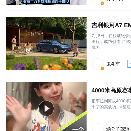
吉利银河A7 
7月8日，在权威纪录认
里程，成功创造了“
成为
鬼斗车
4000米高原
把车拉到海拔4000
个字的实战场。#星途
涵公子驾道