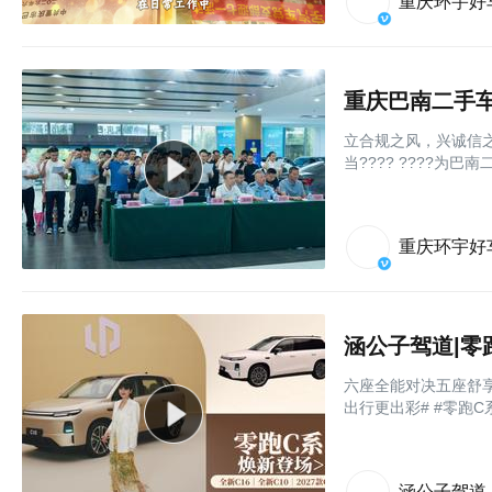
重庆环宇好
立合规之风，兴诚信之
当???? ????为
重庆环宇好
六座全能对决五座舒享
出行更出彩# #零跑C系
涵公子驾道