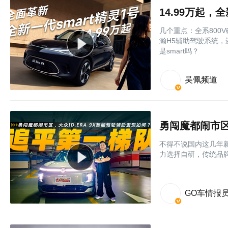
14.99万起，
几个重点：全系800
瀚H5辅助驾驶系统，还
是smart吗？
吴佩频道
勇闯魔都闹市区
不得不说国内这几年
力选择自研，传统品牌
GO车情报