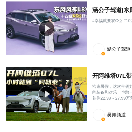
涵公子驾道|东
#幸福就要双C位 #1
涵公子驾道
开阿维塔07L
恰逢暑假，这次带俩娃
的装备和欢乐，也敢
花你22.99～27.
吴佩频道