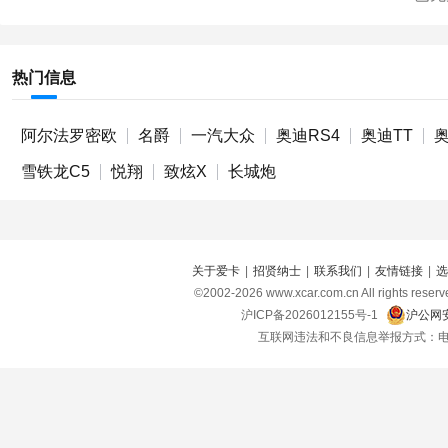
热门信息
阿尔法罗密欧
名爵
一汽大众
奥迪RS4
奥迪TT
奥
雪铁龙C5
悦翔
致炫X
长城炮
关于爱卡
|
招贤纳士
|
联系我们
|
友情链接
|
选
©2002-
2026
www.xcar.com.cn All right
沪ICP备2026012155号-1
沪公网安
互联网违法和不良信息举报方式：电话：021-