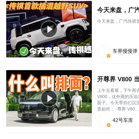
今天来盘，广汽
今天来盘，广汽传祺首
车界慢慢弹
开尊界 V80
上午去看展，下午再
V800，这外观的压
面子。今天带你们沉浸
质如何； -尊界 V80....
42号车库