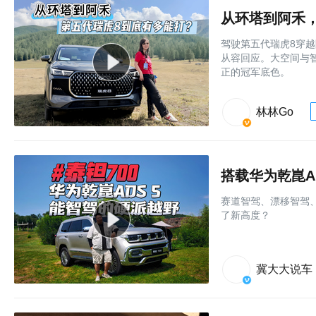
从环塔到阿禾
驾驶第五代瑞虎8穿越
从容回应。大空间与
正的冠军底色。
林林Go
搭载华为乾崑A
赛道智驾、漂移智驾、
了新高度？
冀大大说车