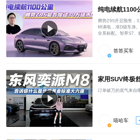
纯电续航110
腾势Z9S开启预售，3
钟满电，准D级车身。易
全系标配。智界S7、
答答买车
家用SUV终极
订单破万的底气来自
嘻哈车