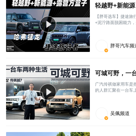
轻越野+新能
【胖哥选车】捷途旅
+泥泞路面脱困能力
胖哥汽车频
可城可野，一台
广汽传祺做家用车是
的人群汇聚在一台车
吴佩频道