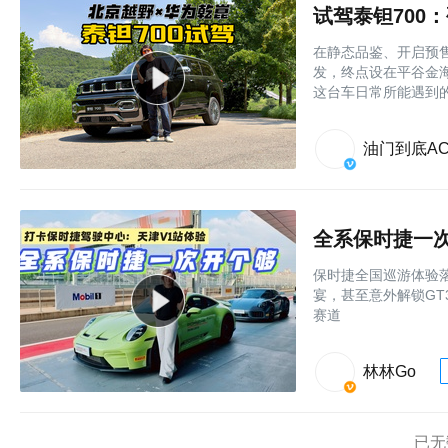
试驾泰钽700
在静态品鉴、开启预
发，终点设在平谷金
这台车日常所能遇到
油门到底AC
全系保时捷一
保时捷全国巡游体验落
宴，甚至意外解锁GT
赛道
林林Go
已无