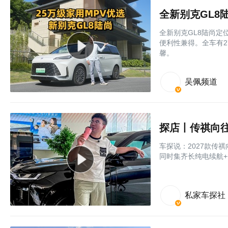
全新别克GL8陆尚定位
便利性兼得。全车有2
馨。
吴佩频道
车探说：2027款传祺向
同时集齐长纯电续航+
私家车探社