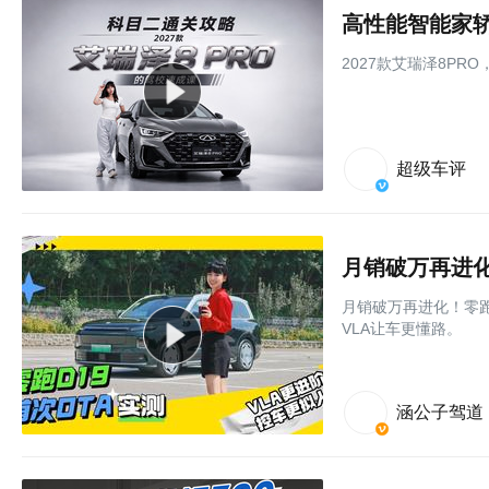
2027款艾瑞泽8PR
超级车评
月销破万再进化！零跑
VLA让车更懂路。
涵公子驾道