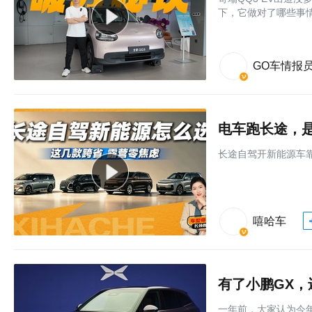
下，它做对了哪些事
GO车情报
电车跑长途，是
长途自驾开新能源车
嘻哈车
有了小鹏GX，
一年前，大家认为今