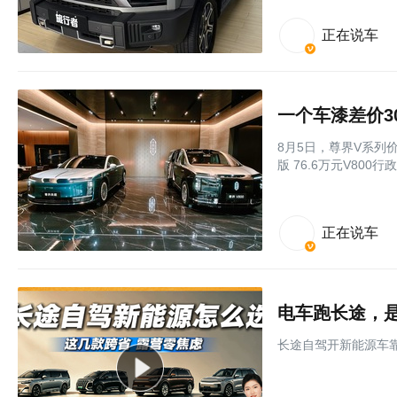
正在说车
8月5日，尊界V系列价
版 76.6万元V800行政
正在说车
电车跑长途，是
长途自驾开新能源车