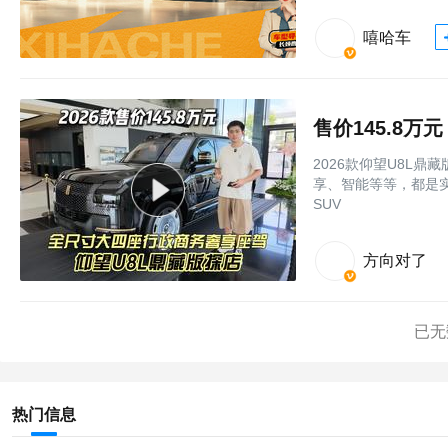
嘻哈车
2026款仰望U8L
享、智能等等，都是实
SUV
方向对了
已无
热门信息