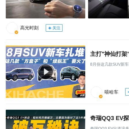
高光时刻
关注
主打"神仙打架
8月份这几款SUV新
嘻哈车
奇瑞QQ3 EV出道