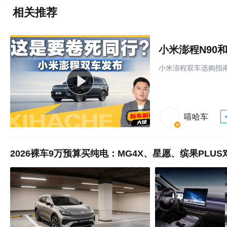
相关推荐
小米澎程N90
小米澎程双车选购指
嘻哈车
2026裸车9万预算买纯电：MG4X、星愿、缤果PLUS