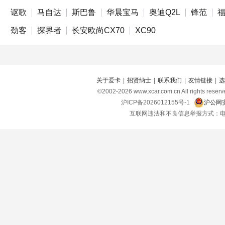
讴歌
马自达
斯巴鲁
华晨宝马
奥迪Q2L
锋范
劲客
探界者
长安欧尚CX70
XC90
关于爱卡
|
招贤纳士
|
联系我们
|
友情链接
|
选
©2002-
2026
www.xcar.com.cn All right
沪ICP备2026012155号-1
沪公网安
互联网违法和不良信息举报方式：电话：021-