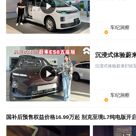
车纪洞察
沉浸式体验蔚来
沉浸式体验蔚来ES8
车纪洞察
国补后预售权益价格16.99万起 别克至境L7纯电版开