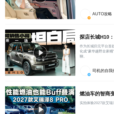
AUTO攻略
探店长城H10
作为长城归元平台首款
化成“豪华越野全家桶
聊。
司机的自我
实拍体验2027款艾瑞