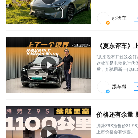
那啥车
“从来没有开过这么好
这款车是电动化时代
后，奔驰用新一代G
踢车帮
价格还有余量 
腾势Z9S预售价31
上市价格会有惊喜。