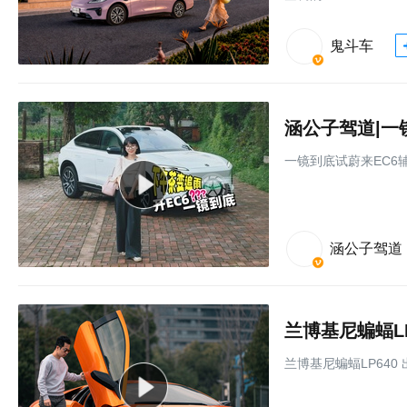
鬼斗车
一镜到底试蔚来EC6
涵公子驾道
兰博基尼蝙蝠L
兰博基尼蝙蝠LP640 