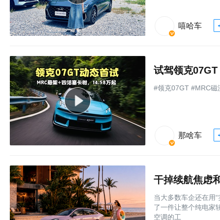
嘻哈车
试驾领克07GT
#领克07GT #MRC
那啥车
干掉续航焦虑和
当大多数车企还在用“
了一件让整个纯电家轿
空调的工