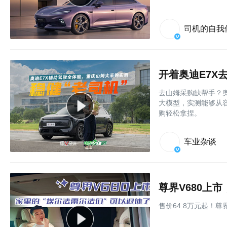
司机的自我
开着奥迪E7X
去山姆采购缺帮手？奥
大模型，实测能够从
购轻松拿捏。
车业杂谈
尊界V680上
售价64.8万元起！尊界