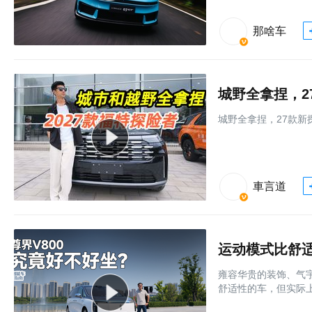
那啥车
城野全拿捏，2
城野全拿捏，27款新
車言道
雍容华贵的装饰、气宇
舒适性的车，但实际