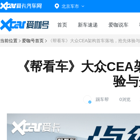
北京车市
首页
新车速递
爱咖说车
当前位置
爱咖号首页
《帮看车》大众CEA架构首车落地，抢先体验与
《帮看车》大众CEA
验与
踢车帮
0浏览
2