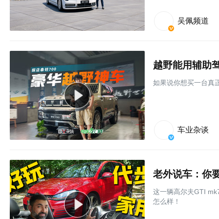
吴佩频道
越野能用辅助驾
如果说你想买一台真正
车业杂谈
老外说车：你要
这一辆高尔夫GTI 
怎么样！