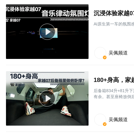
沉浸体验家越0
AI原生第一车的氛围
吴佩频道
180+身高，家
后备箱834升+81
有余。甚至座椅放倒
吴佩频道