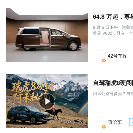
64.8 万起，
8 月 5 日下午，
尊界 V680，只有一
42号车库
自驾瑞虎8硬
阿禾公路有多美？自
嘻哈车