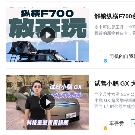
解锁纵横F70
皮卡可以是工具，也可
极致的新物种皮卡，看
司机的自我
试驾小鹏 GX
当全尺寸六座 SUV
小鹏 GX 超级增程
面向 L4 时代原生
车吾爱