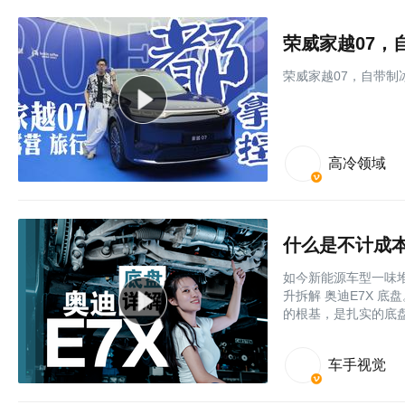
荣威家越07，
荣威家越07，自带制
高冷领域
什么是不计成本
如今新能源车型一味
升拆解 奥迪E7X 底
的根基，是扎实的底
车手视觉