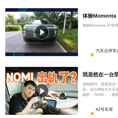
体验Momen
体验Momenta R
汽车点评车
我居然在一台荣
谁能想到，我居然在一
品，定位增程式大五座
版的 「NOMI」，能
42号车库