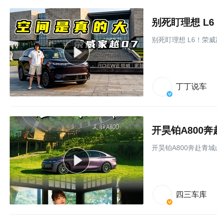
别死盯理想 L6！荣
丁丁说车
开昊铂A800
开昊铂A800奔赴青
四三车库