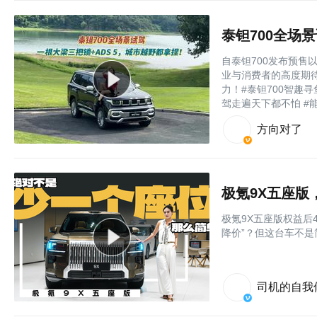
自泰钽700发布预
业与消费者的高度期
力！#泰钽700智趣寻
驾走遍天下都不怕 #能...
方向对了
极氪9X五座版
极氪9X五座版权益后
降价”？但这台车不是
司机的自我