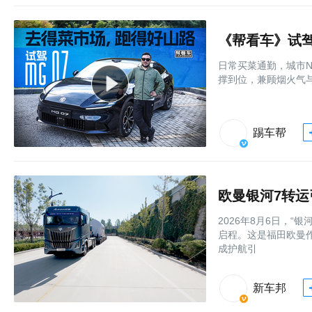
《帮看车》试驾
日常买菜通勤，城市
撑到位，兼顾烟火气与
踢车帮
欧曼银河7转
2026年8月6日，
启程。这是福田欧曼作
成护航引
新车邦