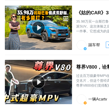
《姑的CAR》
35.98万买一台斯
派SUV。这次体验
一件事。它想成为的
踢车帮
尊界V800，
过去百万级豪华MP
交名片，但这个曾经
尊界V800你们觉得
一辆Acartv