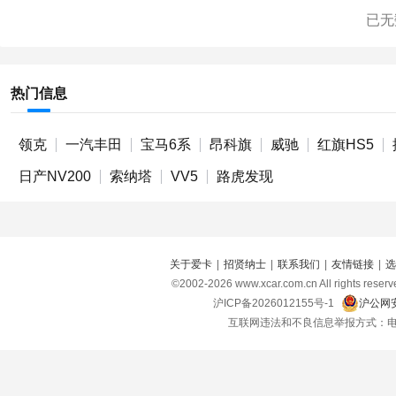
已无
热门信息
领克
一汽丰田
宝马6系
昂科旗
威驰
红旗HS5
日产NV200
索纳塔
VV5
路虎发现
关于爱卡
|
招贤纳士
|
联系我们
|
友情链接
|
选
©2002-
2026
www.xcar.com.cn All right
沪ICP备2026012155号-1
沪公网安
互联网违法和不良信息举报方式：电话：021-