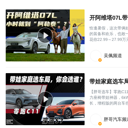
开阿维塔07L
恰逢暑假，这次带俩娃
的装备和欢乐，也敢
花你22.99～27.
吴佩频道
带娃家庭选车
【胖哥选车】零跑C1
力座椅带娃神器，6
长，增程版的两台车
胖哥汽车频