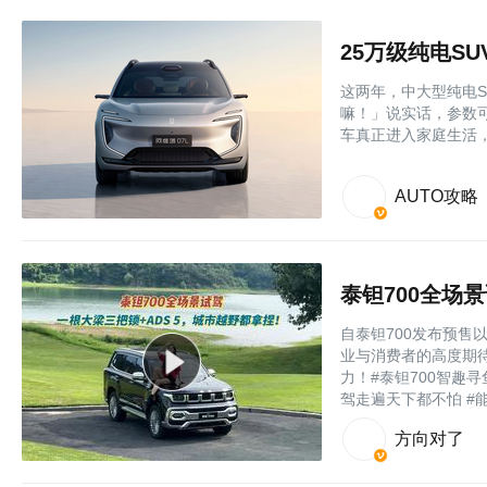
25万级纯电S
这两年，中大型纯电
嘛！」说实话，参数
车真正进入家庭生活
AUTO攻略
自泰钽700发布预
业与消费者的高度期
力！#泰钽700智趣寻
驾走遍天下都不怕 #能...
方向对了