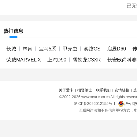
已无
热门信息
长城
林肯
宝马5系
甲壳虫
奕炫GS
启辰D60
传
荣威MARVEL X
上汽D90
雪铁龙C3XR
长安欧尚科赛
关于爱卡
|
招贤纳士
|
联系我们
|
友情链接
|
选
©2002-
2026
www.xcar.com.cn All right
沪ICP备2026012155号-1
沪公网安
互联网违法和不良信息举报方式：电话：021-