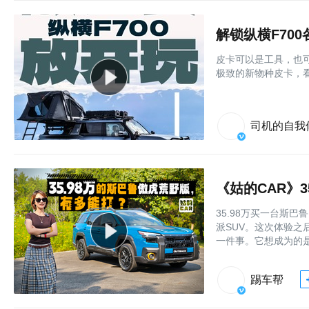
解锁纵横F70
皮卡可以是工具，也可
极致的新物种皮卡，看
司机的自我
《姑的CAR》
35.98万买一台斯
派SUV。这次体验
一件事。它想成为的
踢车帮