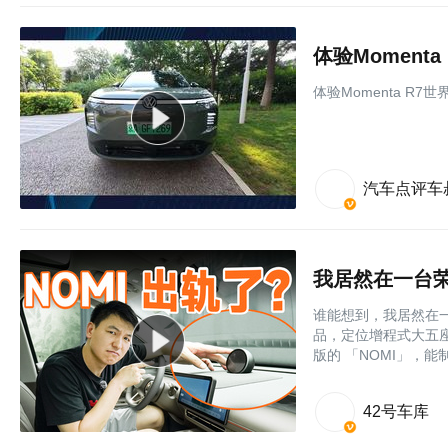
体验Momen
体验Momenta R
汽车点评车
我居然在一台荣
谁能想到，我居然在一
品，定位增程式大五座
版的 「NOMI」，能
42号车库