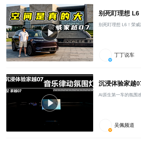
别死盯理想 L6！荣
丁丁说车
沉浸体验家越0
AI原生第一车的氛围
吴佩频道