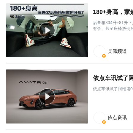
180+身高，家
后备箱834升+81
有余。甚至座椅放倒
吴佩频道
依点车讯试了阿维塔06
依点资讯