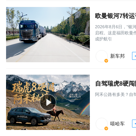
欧曼银河7转
2026年8月6日，
启程。这是福田欧曼作
成护航引
新车邦
自驾瑞虎8硬
阿禾公路有多美？自
嘻哈车