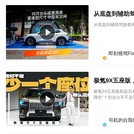
从底盘到辅助驾
从底盘到辅助驾驶都有
即刻视驾Flat
极氪9X五座版
极氪9X五座版权益后
降价”？但这台车不是
司机的自我