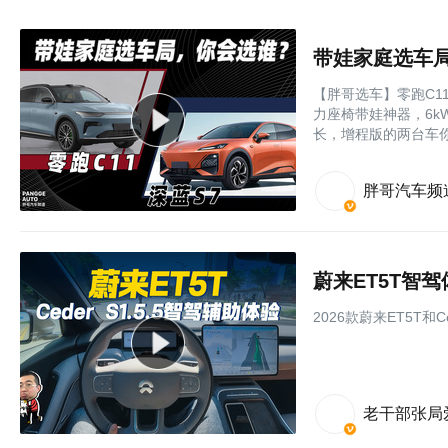
带娃家庭选车
【胖哥选车】零跑C1
力座椅带娃神器，6
长，增程版的两台车
胖哥汽车频
蔚来ET5T智
2026款蔚来ET5T和C
老干部张局