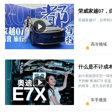
荣威家越07，
荣威家越07，自带制
高冷领域
什么是不计成本
如今新能源车型一味
升拆解 奥迪E7X 底
的根基，是扎实的底
车手视觉