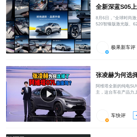
8月6日，“全球时尚激
520智臻版激光版、6
极果新车评
张凌赫为何选择
阿维塔全新的纯电SU
主，这台车在产品力
车快评