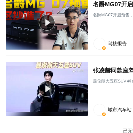
名爵MG07开
名爵MG07开启预售
驾核报告
张凌赫同款座驾上
最俊朗大五座SUV #
城市汽车站
已无