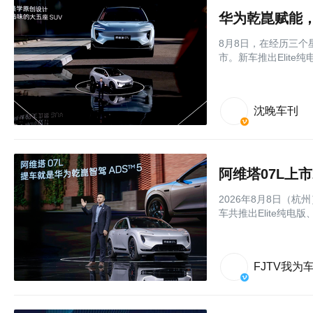
华为乾崑赋能，
8月8日，在经历三个
市。新车推出Elite
沈晚车刊
阿维塔07L上
2026年8月8日（杭
车共推出Elite纯电
FJTV我为