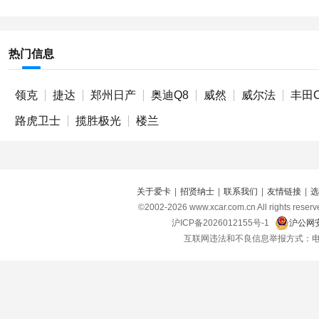
热门信息
领克
捷达
郑州日产
奥迪Q8
威然
威尔法
丰田C
路虎卫士
揽胜极光
楼兰
关于爱卡
|
招贤纳士
|
联系我们
|
友情链接
|
选
©2002-
2026
www.xcar.com.cn All right
沪ICP备2026012155号-1
沪公网安
互联网违法和不良信息举报方式：电话：021-