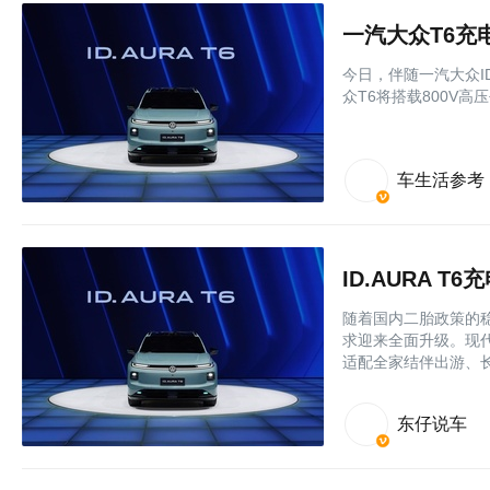
‌今日，伴随一汽大众I
众T6将搭载800V
车生活参考
随着国内二胎政策的
求迎来全面升级。现
适配全家结伴出游、
东仔说车