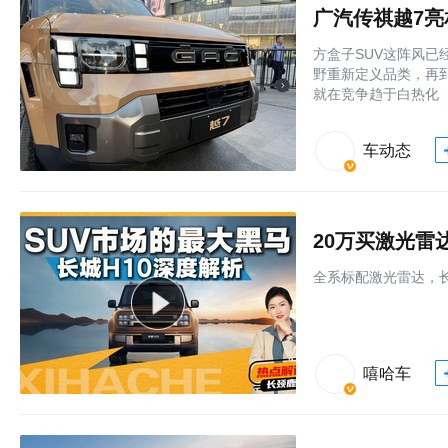
广汽传祺越7
方盒子SUV这阵风已
野重新定义品类，再
就在竞争趋于白热化
车动态
20万买激光雷
全系标配激光雷达，长
嘻哈车