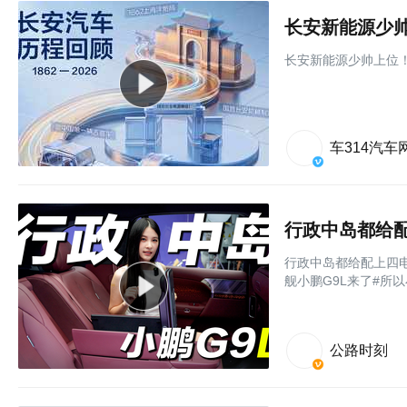
长安新能源少
长安新能源少帅上位
车314汽车
行政中岛都给配上四电
舰小鹏G9L来了#所以小
公路时刻