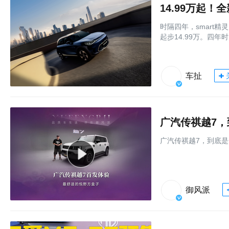
14.99万起！
时隔四年，smart精灵
起步14.99万。四
车扯
广汽传祺越7
广汽传祺越7，到底
御风派