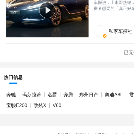
车探说：上市即热销，
费者想要的「真正好
私家车探社
已无
热门信息
奔驰
玛莎拉蒂
名爵
奔腾
郑州日产
奥迪A8L
君
宝骏E200
致炫X
V60