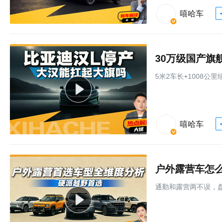
嘻哈车
30万级国产旗
5米2车长+1008公
嘻哈车
户外露营车怎
通勤和露营两不误，