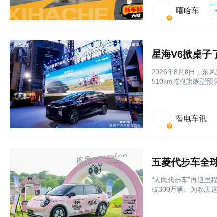
嘻哈车
星海V6掀桌子
2026年8月8日，
510km乾崑旗舰型预售
智电车讯
五菱代步车全球
“人民代步车”再迎里
破300万辆。为欢庆这