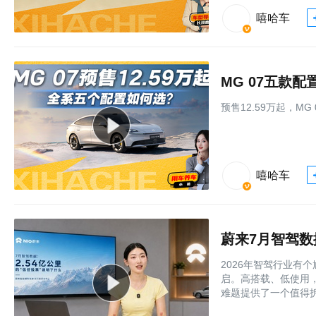
嘻哈车
MG 07五款
预售12.59万起，M
嘻哈车
蔚来7月智驾数
2026年智驾行业有
启。高搭载、低使用
难题提供了一个值得