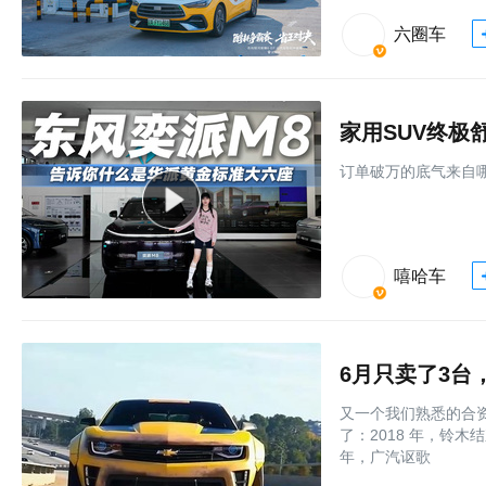
六圈车
家用SUV终极
订单破万的底气来自
嘻哈车
6月只卖了3
又一个我们熟悉的合
了：2018 年，铃木
年，广汽讴歌