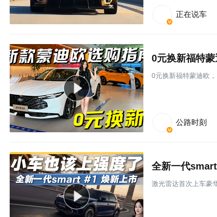
正在说车
0元换新福特
0元换新福特蒙迪欧
公路时刻
激光雷达⾸次上⻋豪华