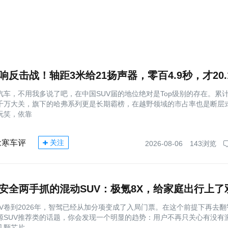
汽车，不用我多说了吧，在中国SUV届的地位绝对是Top级别的存在。累
千万大关，旗下的哈弗系列更是长期霸榜，在越野领域的市占率也是断层
玩笑，依靠
念寒车评
关注
2026-08-06
143浏览
安全两手抓的混动SUV：极氪8X，给家庭出行上了
UV卷到2026年，智驾已经从加分项变成了入局门票。在这个前提下再去翻
源SUV推荐类的话题，你会发现一个明显的趋势：用户不再只关心有没有
几颗芯片