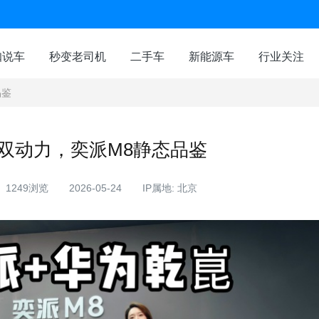
咖说车
秒变老司机
二手车
新能源车
行业关注
品鉴
双动力，奕派M8静态品鉴
1249浏览
2026-05-24
IP属地: 北京