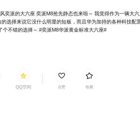
东风奕派的大六座 奕派M8抢先静态也来啦～ 我觉得作为一辆大
力的选择来说它没什么明显的短板，而且华为加持的各种科技配
了个不错的选择～ #奕派M8华派黄金标准大六座#
QQ空间
点赞
收藏