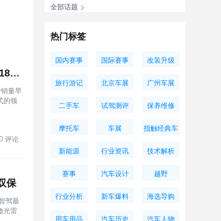
全部话题
热门标签
国内赛事
国际赛事
改装升级
长城打响反击战！轴距3米给21扬声器，零百4.9秒，才20.18万起
旅行游记
北京车展
广州车展
计销量早
式的领
二手车
试驾测评
保养维修
摩托车
车展
指触经典车
评论
新能源
行业资讯
技术解析
赛事
汽车设计
越野
双保
行业分析
新车爆料
海选导购
智驾最
激光雷
用车用品
汽车历史
汽车人物