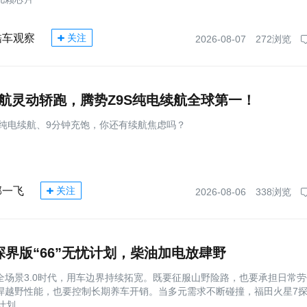
酷车观察
关注
2026-08-07
272浏览
航灵动轿跑，腾势Z9S纯电续航全球第一！
公里纯电续航、9分钟充饱，你还有续航焦虑吗？
邯一飞
关注
2026-08-06
338浏览
探界版“66”无忧计划，柴油加电放肆野
全场景3.0时代，用车边界持续拓宽。既要征服山野险路，也要承担日常
悍越野性能，也要控制长期养车开销。当多元需求不断碰撞，福田火星7
忧计划