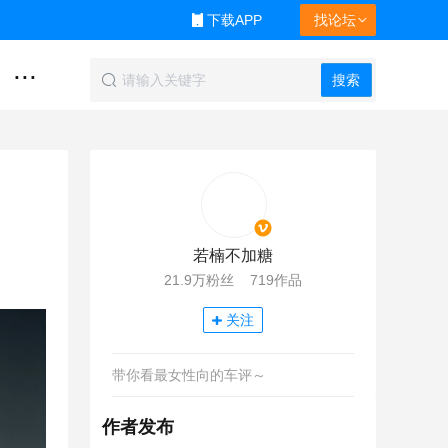
下载APP
找论坛
...
搜索
若楠不加糖
21.9万粉丝 719作品
关注
带你看最女性向的车评～
作者发布