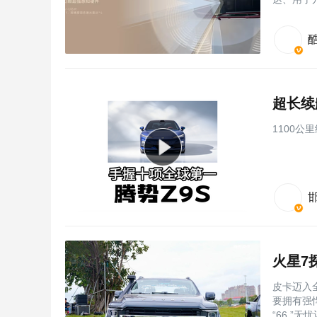
超长续
1100
火星7
皮卡迈入
要拥有强
“66 ”无