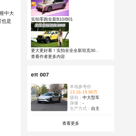
六座中大
实拍零跑全新B10/B01
置也是
更大更好看！实拍全全全新坦克30...
查看作者更多内容
eπ 007
本地参考价:
13.16-19.96万
级别：
中大型车
保修：
-
生产方式：
自主
查看更多