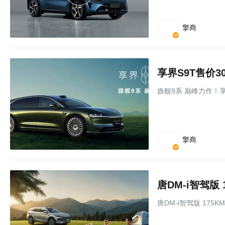
擎商
享界S9T售价3
旗舰9系 巅峰力作！享
擎商
唐DM-i智驾版
唐DM-i智驾版 175