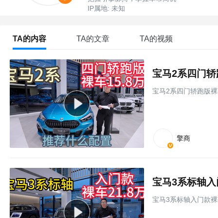
IP属地: 未知
TA的内容
TA的文章
TA的视频
宝马2系四门轿
宝马2系四门轿跑版裸
擎商
宝马3系标轴入
宝马3系标轴入门款裸