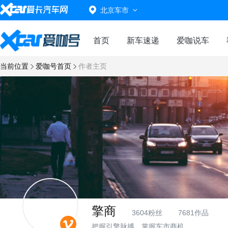
北京车市
首页
新车速递
爱咖说车
当前位置
爱咖号首页
作者主页
擎商
3604粉丝
7681作品
把握引擎脉搏，掌握车市商机