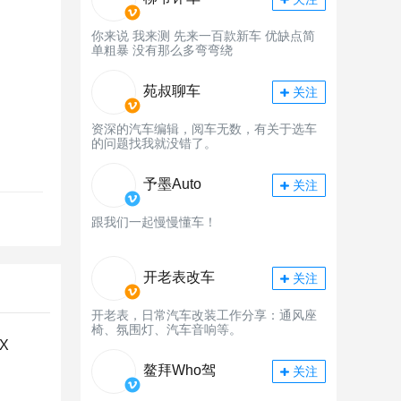
你来说 我来测 先来一百款新车 优缺点简
单粗暴 没有那么多弯弯绕
苑叔聊车
关注
资深的汽车编辑，阅车无数，有关于选车
的问题找我就没错了。
予墨Auto
关注
跟我们一起慢慢懂车！
开老表改车
关注
开老表，日常汽车改装工作分享：通风座
椅、氛围灯、汽车音响等。
X
鳌拜Who驾
关注