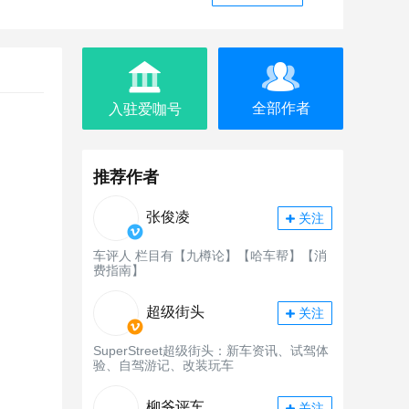
全部作者
入驻爱咖号
推荐作者
张俊凌
关注
车评人 栏目有【九樽论】【哈车帮】【消
费指南】
超级街头
关注
SuperStreet超级街头：新车资讯、试驾体
验、自驾游记、改装玩车
柳爷评车
关注