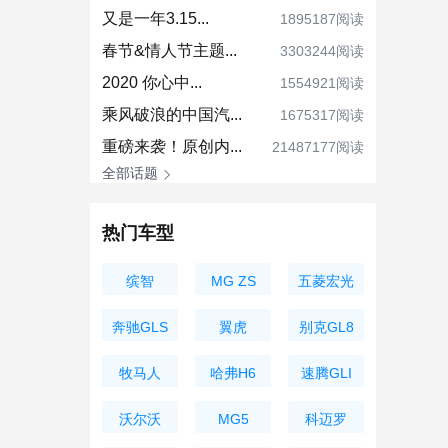
又是一年3.15...
1895187阅读
春节&情人节主题...
3303244阅读
2020 你心中...
1554921阅读
乘风破浪的中国汽...
1675317阅读
重磅来袭！原创内...
21487177阅读
全部话题
热门车型
缤智
MG ZS
五菱宏光
MINIEV
奔驰GLS
翼虎
别克GL8
牧马人
哈弗H6
速腾GLI
沃尔沃
MG5
科迈罗