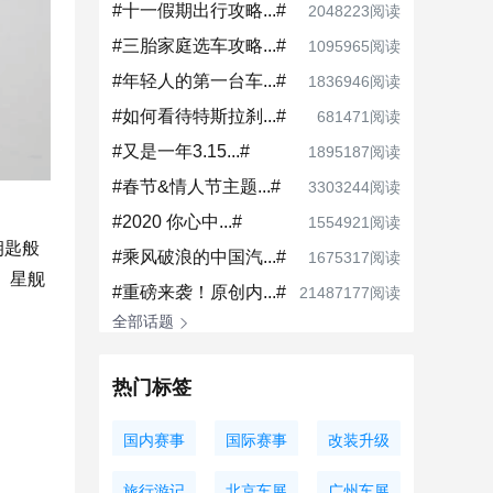
#十一假期出行攻略...#
2048223阅读
#三胎家庭选车攻略...#
1095965阅读
#年轻人的第一台车...#
1836946阅读
#如何看待特斯拉刹...#
681471阅读
#又是一年3.15...#
1895187阅读
#春节&情人节主题...#
3303244阅读
#2020 你心中...#
1554921阅读
钥匙般
#乘风破浪的中国汽...#
1675317阅读
。星舰
#重磅来袭！原创内...#
21487177阅读
全部话题
热门标签
国内赛事
国际赛事
改装升级
旅行游记
北京车展
广州车展