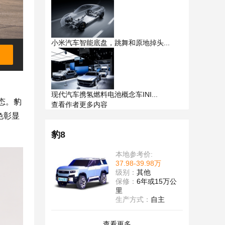
小米汽车智能底盘，跳舞和原地掉头...
现代汽车携氢燃料电池概念车INI...
态。豹
查看作者更多内容
色彰显
豹8
本地参考价:
37.98-39.98万
级别：
其他
保修：
6年或15万公
里
生产方式：
自主
查看更多