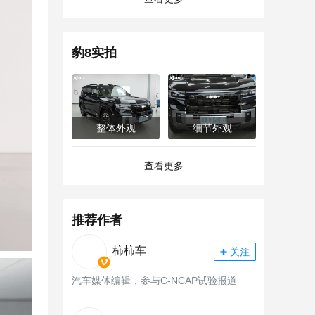
豹8实拍
整体外观
细节外观
查看更多
推荐作者
柿柿车
关注
汽车媒体编辑，参与C-NCAP试验报道