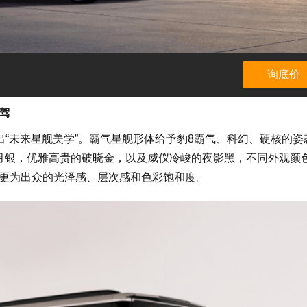
询底价
驾
出“未来星舰美学”。霸气星舰形体给予豹8霸气、科幻、硬核的姿
月银，优雅高贵的破晓金，以及威仪冷峻的夜影黑，不同外观颜
更为出众的光泽感、层次感和色彩饱和度。