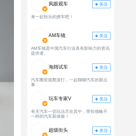
凤眼观车
关注
来一起快乐的撩车吧！
AM车镜
关注
AM车镜是中国汽车行业具有影响力的资讯
提供者。
海阔试车
关注
汽车圈里摸爬滚打，一起聊聊汽车的那点
事
玩车专家V
关注
有关汽车一切玩法尽在其中，带你领略不
一样的汽车新体验！
超级街头
关注