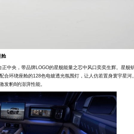
座舱
台正中央，带品牌LOGO的星舰能量之芯中风口奕奕生辉。星舰
配合环绕座舱的128色电镀透光氛围灯，让人仿若置身寰宇星河
激发豹8的澎湃性能。