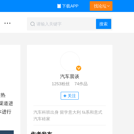
下载APP
找论坛
...
搜索
汽车晨谈
1253粉丝 74作品
鉴热
关注
方渠道进
本进行
汽车科班出身 留学意大利 fà系和意式
汽车砖家