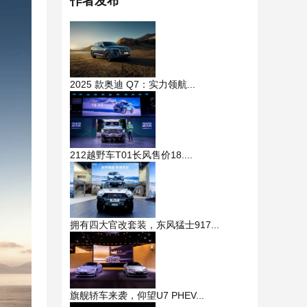
作者发布
2025 款奥迪 Q7：实力领航...
212越野车T01长风售价18....
拥有四大官改套装，东风猛士917...
旗舰轿车来袭，仰望U7 PHEV...