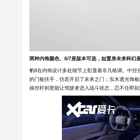
两种内饰颜色、6/7座版本可选，如置身未来科幻
豹8在内饰设计多处细节上彰显着非凡格调。中控
的门板扶手，仿若开启了未来之门；实木透光饰板
操控杆则更能让驾驶者进入战斗状态，忍不住即刻