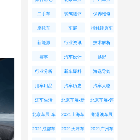
二手车
试驾测评
保养维修
摩托车
车展
指触经典车
新能源
行业资讯
技术解析
。
赛事
汽车设计
越野
行业分析
新车爆料
海选导购
用车用品
汽车历史
汽车人物
泛车生活
北京车展-新
北京车展-评
车资讯
测导购
北京车展-车
2021上海车
粤港澳车展
展周边
展
2021成都车
2021天津车
2021广州车
展
展
展