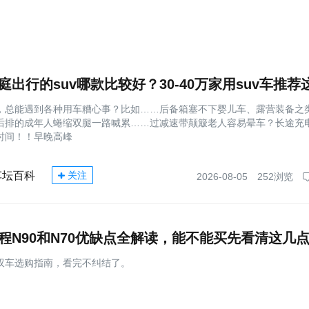
，总能遇到各种用车糟心事？比如……后备箱塞不下婴儿车、露营装备之
后排的成年人蜷缩双腿一路喊累……过减速带颠簸老人容易晕车？长途充
时间！！早晚高峰
车坛百科
关注
2026-08-05
252浏览
程N90和N70优缺点全解读，能不能买先看清这几
双车选购指南，看完不纠结了。