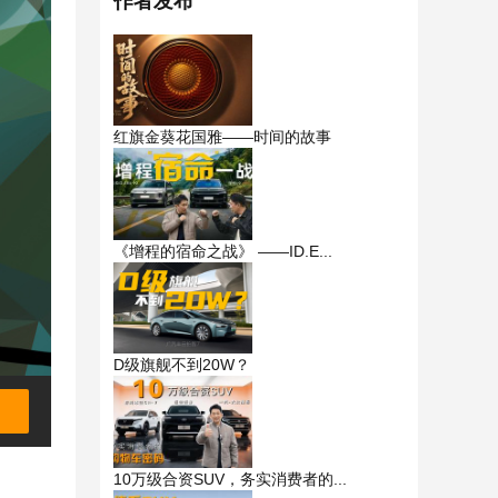
作者发布
红旗金葵花国雅——时间的故事
《增程的宿命之战》 ——ID.E...
D级旗舰不到20W？
10万级合资SUV，务实消费者的...