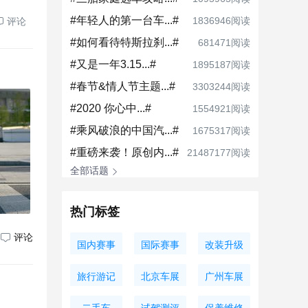
#年轻人的第一台车...#
1836946阅读
评论
#如何看待特斯拉刹...#
681471阅读
#又是一年3.15...#
1895187阅读
#春节&情人节主题...#
3303244阅读
#2020 你心中...#
1554921阅读
#乘风破浪的中国汽...#
1675317阅读
#重磅来袭！原创内...#
21487177阅读
全部话题
热门标签
评论
国内赛事
国际赛事
改装升级
旅行游记
北京车展
广州车展
二手车
试驾测评
保养维修