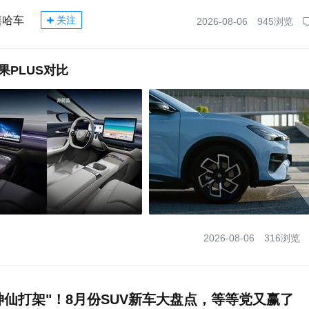
嘻哈车
关注
2026-08-06
945浏览
果PLUS对比
2026-08-06
316浏览
神仙打架"！8月份SUV新车大盘点，等等党又赢了