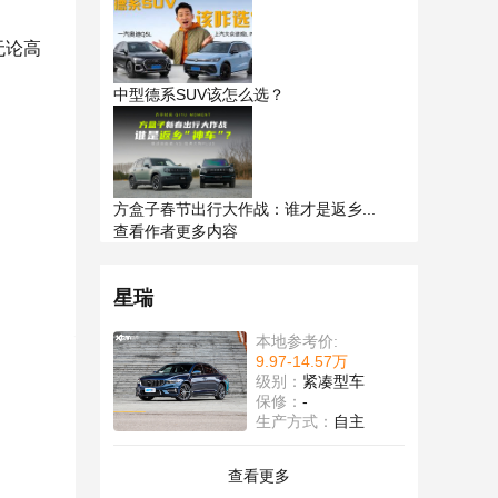
无论高
中型德系SUV该怎么选？
方盒子春节出行大作战：谁才是返乡...
查看作者更多内容
星瑞
本地参考价:
9.97-14.57万
级别：
紧凑型车
保修：
-
生产方式：
自主
查看更多