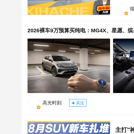
2026裸车9万预算买纯电：MG4X、星愿、缤
高光时刻
关注
主打"