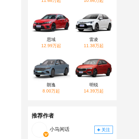
11.68万起
10.86万起
思域
雷凌
12.99万起
11.38万起
朗逸
明锐
8.00万起
14.39万起
推荐作者
小马闲话
关注