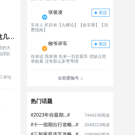
张俊凌
关注
车评人 栏目有【九樽论】【哈车帮】【消
费指南】
适合家庭出行的suv哪款比较好？30-40万家用suv车推荐这几款车型
柳爷评车
关注
类的大
电排队
你来说 我来测 先来一百款新车 优缺点简
单粗暴 没有那么多弯弯绕
评论
全部爱咖号
热门话题
点
#2023年你最期...#
7444136阅读
#十一假期出行攻略...#
2048223阅读
#三胎家庭选车攻略...#
1095965阅读