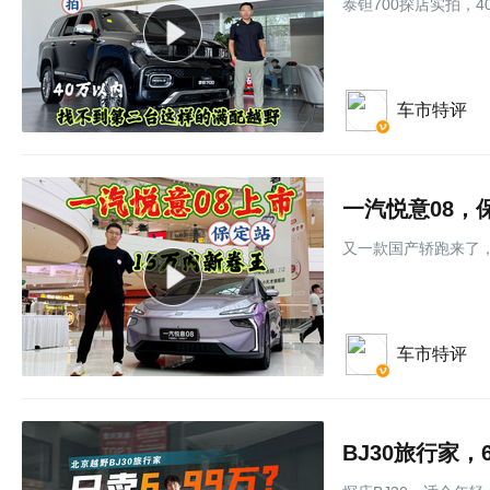
泰钽700探店实拍，
车市特评
一汽悦意08，
又一款国产轿跑来了，
车市特评
BJ30旅行家