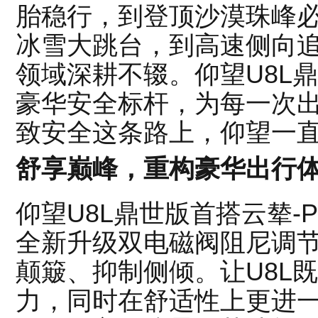
胎稳行，到登顶沙漠珠峰必
冰雪大跳台，到高速侧向
领域深耕不辍。仰望U8L
豪华安全标杆，为每一次
致安全这条路上，仰望一
舒享巅峰，重构豪华出行
仰望U8L鼎世版首搭云辇-P
全新升级双电磁阀阻尼调
颠簸、抑制侧倾。让U8L
力，同时在舒适性上更进一