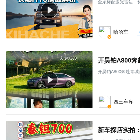
全系标配激光雷达，长
嘻哈车
开昊铂A800
开昊铂A800奔赴青
四三车库
新车探店实拍：