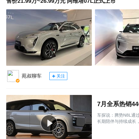
售价21.99万~26.99万元 阿维塔07L正式上市
苑叔聊车
关注
7月全系热销44
车探说：腾势N8L通
长期陪伴与持续成长