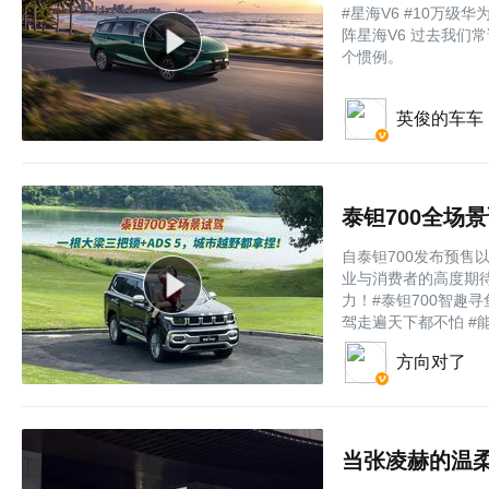
#星海V6 #10万级
阵星海V6 过去我们常
个惯例。
英俊的车车
自泰钽700发布预
业与消费者的高度期
力！#泰钽700智趣寻
驾走遍天下都不怕 #能...
方向对了
当张凌赫的温柔