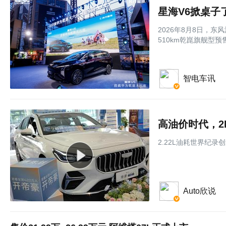
星海V6掀桌子
2026年8月8日，
510km乾崑旗舰型预售
智电车讯
高油价时代，2
2.22L油耗世界纪录
Auto欣说