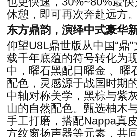
也更快速，30%~80%最快
休憩，即可再次奔赴远方
东方鼎韵，演绎中式豪华
仰望U8L鼎世版从中国“鼎
载千年底蕴的符号转化为现
中，曜石黑配日曜金 、曜
配色，灵感源于战国时期
中轴对称美学，黑棕与紫
山的自然配色。甄选柚木与
手工打磨，搭配Nappa
方纹窗扬声器等元素，共