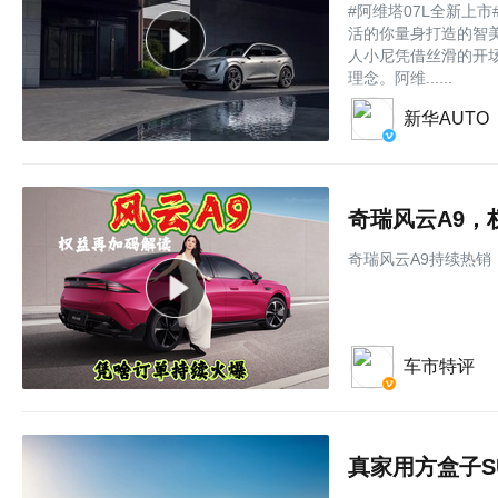
#阿维塔07L全新上市
活的你量身打造的智美
人小尼凭借‌丝滑的开场
理念。阿维......
新华AUTO
奇瑞风云A9
奇瑞风云A9持续热
车市特评