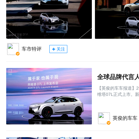
车市特评
关注
【英俊的车车报道】2
维塔07L正式上市。新车
英俊的车车