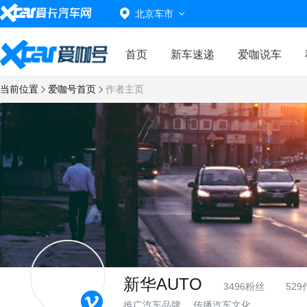
北京车市
首页
新车速递
爱咖说车
当前位置
爱咖号首页
作者主页
新华AUTO
3496粉丝
52
推广汽车品牌 ，传播汽车文化