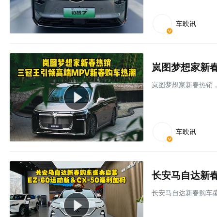
车映讯
岚图梦想家新
岚图梦想家新春热销
车映讯
长安马自达新春购车盛典