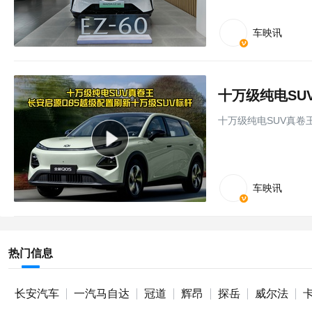
车映讯
十万级纯电SUV真卷
车映讯
热门信息
长安汽车
一汽马自达
冠道
辉昂
探岳
威尔法