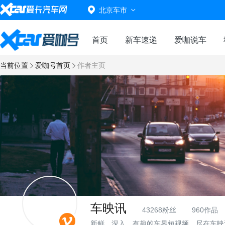
北京车市
首页
新车速递
爱咖说车
当前位置
爱咖号首页
作者主页
车映讯
43268粉丝
960作品
新鲜、深入、有趣的车界短视频，尽在车映