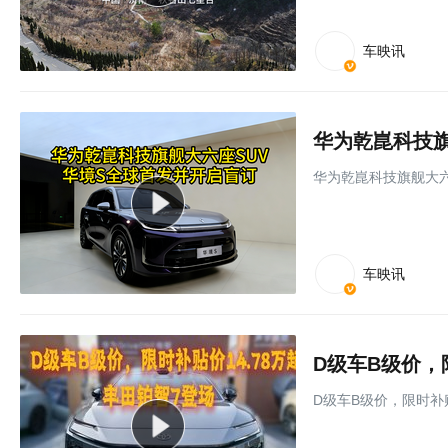
车映讯
华为乾崑科技旗
华为乾崑科技旗舰大六
车映讯
D级车B级价，
D级车B级价，限时补贴