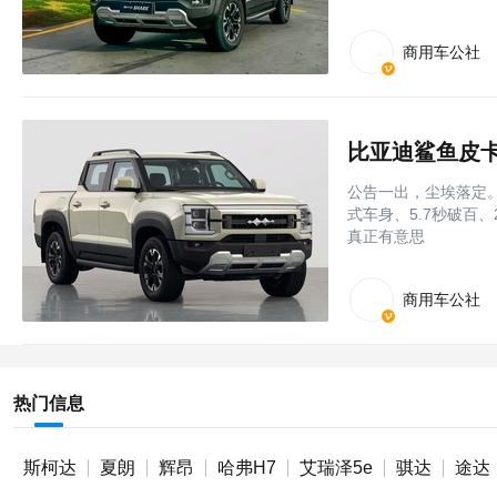
商用车公社
比亚迪鲨鱼皮卡
公告一出，尘埃落定。
式车身、5.7秒破百
真正有意思
商用车公社
热门信息
斯柯达
夏朗
辉昂
哈弗H7
艾瑞泽5e
骐达
途达