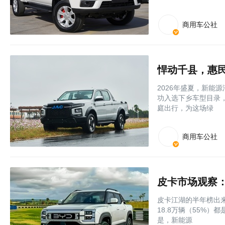
商用车公社
悍动千县，惠民
2026年盛夏，新能
功入选下乡车型目录
庭出行，为这场绿
商用车公社
皮卡市场观察
皮卡江湖的半年榜出来
18.8万辆（55%
是，新能源