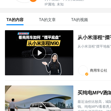
IP属地: 未知
TA的内容
TA的文章
TA的视频
从小米澎程“摆
从小米澎程“摆平地板
商用车公社
买纯电MPV跑
最近油价比较高，城
钱。纯电MPV看着