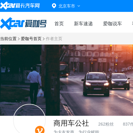
北京车市
首页
新车速递
爱咖说车
当前位置
爱咖号首页
作者主页
商用车公社
262粉丝
837
为卡友发声，为行业赋能。