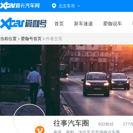
北京车市
首页
新车速递
爱咖说车
当前位置
爱咖号首页
作者主页
往事汽车圈
932粉丝
277
有道，有料，为汽车后市场做点实事。