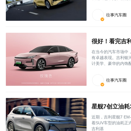
往事汽车圈
很好！看完吉
在当今的汽车市场中
有卓越表现。吉利银
计美学、豪华的内饰
往事汽车圈
星舰7创立油耗
近期，吉利星舰7 E
着SUV车型的油耗正
吉利基