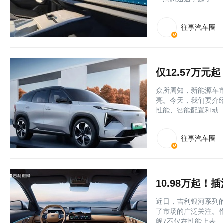
往事汽车圈
仅12.57万
众所周知，新能源车
亮。今天，我们要介绍
性能、智能配置和动
往事汽车圈
近日，吉利银河系列的
了市场的广泛关注。
舰7不仅在性能上表