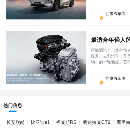
往事汽车圈
最适合年轻人
新能源汽车市场的快
提升。吉利汽车，作
场中的一颗新星。它
往事汽车圈
热门信息
长安欧尚
比亚迪e1
福克斯RS
凯迪拉克CT6
库里