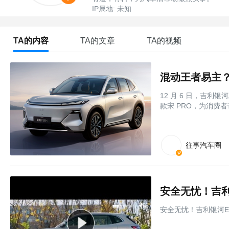
IP属地: 未知
TA的内容
TA的文章
TA的视频
混动王者易主？星
12 月 6 日，吉利银
款宋 PRO，为消费
往事汽车圈
安全无忧！吉利
安全无忧！吉利银河E