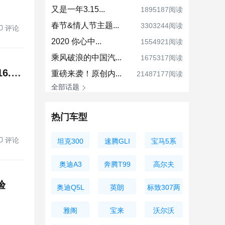
又是一年3.15...
1895187阅读
春节&情人节主题...
3303244阅读
评论
2020 你心中...
1554921阅读
乘风破浪的中国汽...
1675317阅读
高能超享SUV，比亚迪海狮06西安区域上市 售价13.98万-16.38万
重磅来袭！原创内...
21487177阅读
全部话题
热门车型
评论
坦克300
速腾GLI
宝马5系
奥迪A3
奔腾T99
高尔夫
Limousine
验
奥迪Q5L
英朗
标致307两
厢
雅阁
宝来
沃尔沃