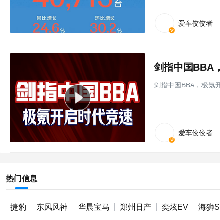
爱车佼佼者
剑指中国BBA
剑指中国BBA，极氪
爱车佼佼者
热门信息
捷豹
东风风神
华晨宝马
郑州日产
奕炫EV
海狮S