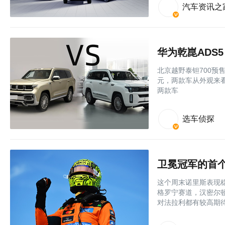
汽车资讯之
北京越野泰钽700预售
元，两款车从外观来
两款车
选车侦探
卫冕冠军的首个
这个周末诺里斯表现
格罗宁赛道，汉密尔
对法拉利都有较高期