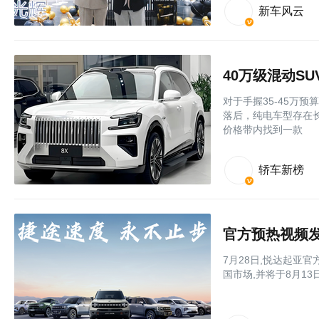
新车风云
40万级混动S
对于手握35-45万
落后，纯电车型存在
价格带内找到一款
轿车新榜
官方预热视频发
7月28日,悦达起亚官
国市场,并将于8月1