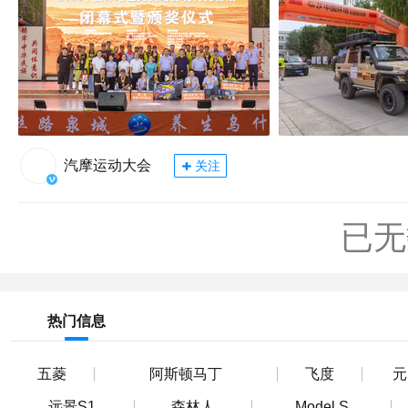
汽摩运动大会
关注
已无
热门信息
五菱
阿斯顿马丁
飞度
元
远景S1
森林人
Model S