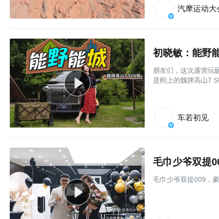
汽摩运动大
初晓敏：能野能
朋友们，这次露营玩
是刚上的魏牌高山7 
车若初见
毛巾少爷双提0
毛巾少爷双提009，