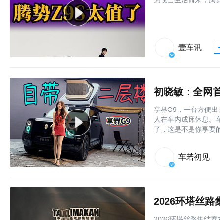
壹车讯
初晓敏：全网首
享界G9，一台方便
人在车内成床休息。
了，这是不是你享要
车若初见
2026环塔丝
2026环塔丝路集结