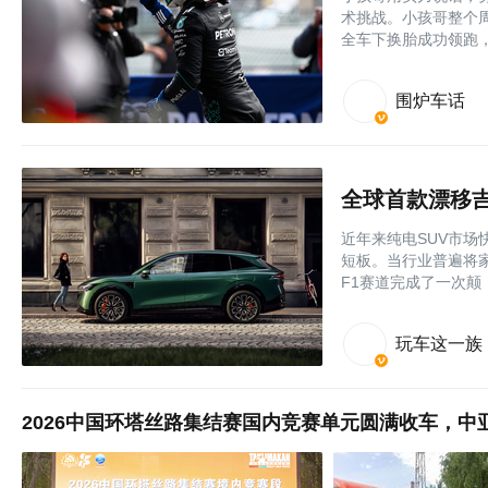
术挑战。小孩哥整个
全车下换胎成功领跑
围炉车话
近年来纯电SUV市
短板。当行业普遍将
F1赛道完成了一次颠
玩车这一族
2026中国环塔丝路集结赛国内竞赛单元圆满收车，中