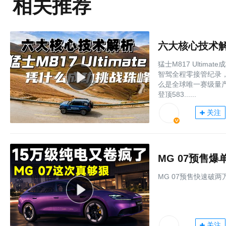
相关推荐
六大核心技术解析
猛士M817 Ulti
智驾全程零接管纪录
么是全球唯一赛级量产智
登顶583......
关注
MG 07预售
MG 07预售快速破
关注