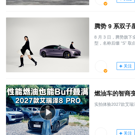
腾势 9 系双子
8 月 3 日，腾势旗
型，名称后缀 “S” 
关注
实拍体验2027款艾瑞
关注