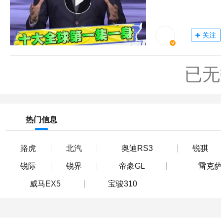
关注
已无
热门信息
路虎
北汽
奥迪RS3
锐骐
锐际
锐界
帝豪GL
雷克萨
威马EX5
宝骏310