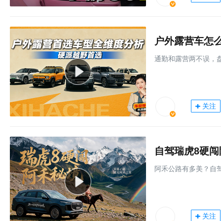
户外露营车怎
通勤和露营两不误，
关注
自驾瑞虎8硬
阿禾公路有多美？自
关注