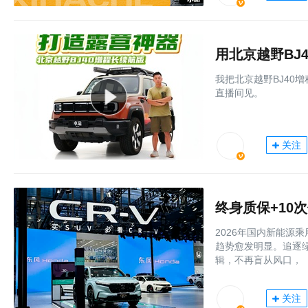
用北京越野BJ
我把北京越野BJ40
直播间见。
关注
终身质保+10次
2026年国内新能源
趋势愈发明显。追逐
辑，不再盲从风口，
关注