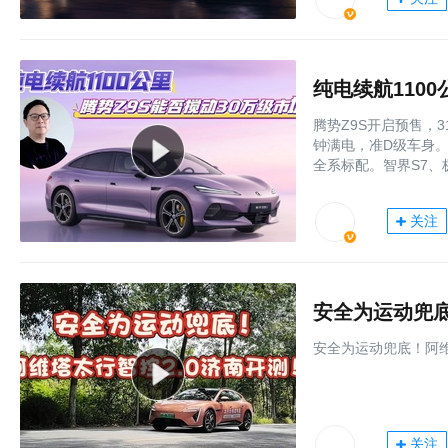
纯电续航110
腾势Z9S开启预售，3
钟满电，准D级车身。易
全系标配。智界S7、
关注
安全为运动兜底
安全为运动兜底！阿维
关注