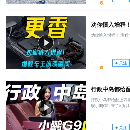
劝你慎入增程！
劝你慎入增程！ 增程
关注
行政中岛都给配上四电
舰小鹏G9L来了#所以小
关注