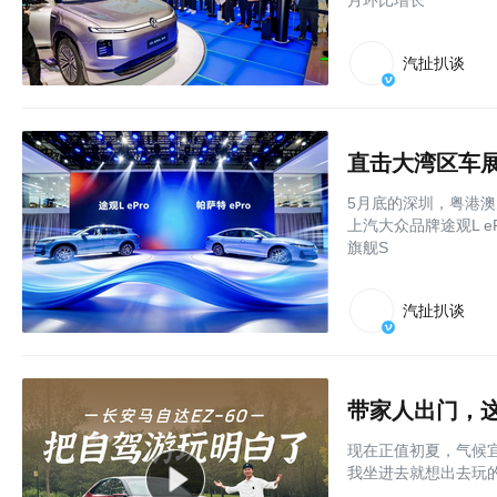
月环比增长
汽扯扒谈
直击大湾区车展
5月底的深圳，粤港
上汽大众品牌途观L e
旗舰S
汽扯扒谈
带家人出门，这
现在正值初夏，气候
我坐进去就想出去玩