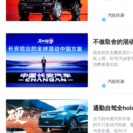
汽扯扒谈
不做取舍的混
现在的车主圈里流行一
轮上调，92号汽油零
消费者再次陷
汽扯扒谈
通勤自驾全ho
当下的中国汽车市场
的不只是动力性能、
与安全感。在20-3