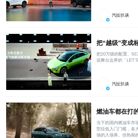
汽扯扒谈
把“越级”变成标
把20万级的配置、5
设舞台边界的「LET’
汽扯扒谈
燃油车都在打
当下的国内燃油车市
型拉低入门门槛，各
场的入场券。但热闹