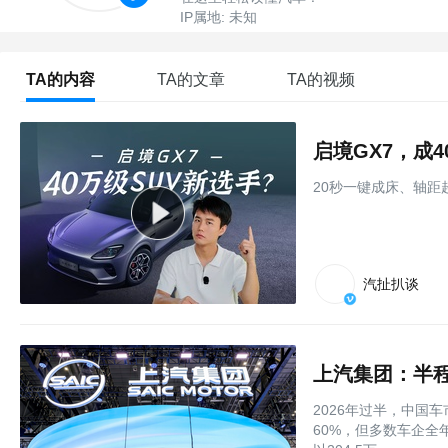
IP属地: 未知
TA的内容
TA的文章
TA的视频
启境GX7，成4
20秒一键成床、轴距
汽扯扒谈
上汽集团：半
2026年过半，中国
60%，但多数车企全