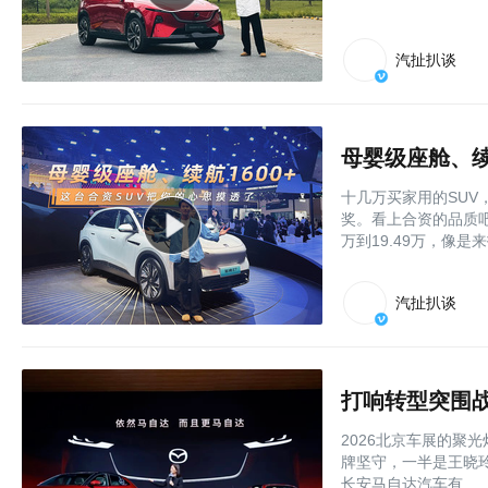
汽扯扒谈
母婴级座舱、续
十几万买家用的SU
奖。看上合资的品质吧
万到19.49万，像是
汽扯扒谈
打响转型突围战
2026北京车展的聚
牌坚守，一半是王晓
长安马自达汽车有