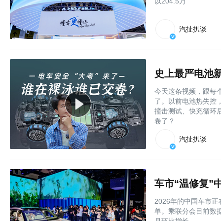
以204.5万
汽扯扒谈
史上最严电池
今天这条视频，跟每个
了。以前电池热失控
撞击测试、快充循环后
卷了？
汽扯扒谈
车市“温修复”
2026年的中国车市
单。乘联分会目前数据