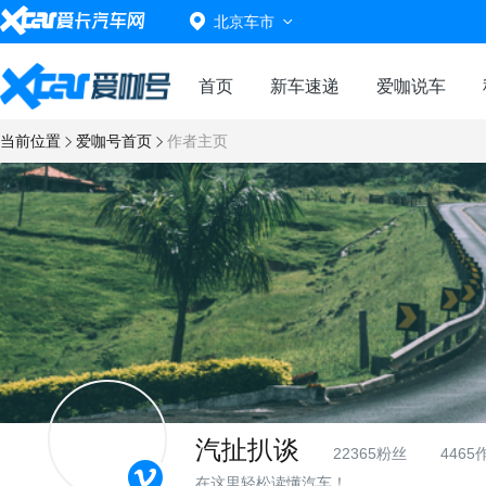
北京车市
首页
新车速递
爱咖说车
当前位置
爱咖号首页
作者主页
汽扯扒谈
22365粉丝
4465
在这里轻松读懂汽车！