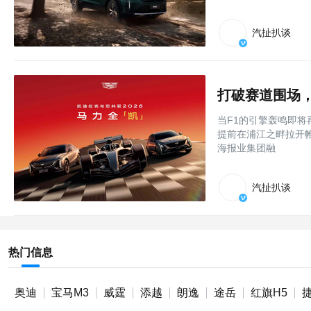
汽扯扒谈
打破赛道围场
当F1的引擎轰鸣即
提前在浦江之畔拉开帷
海报业集团融
汽扯扒谈
热门信息
奥迪
宝马M3
威霆
添越
朗逸
途岳
红旗H5