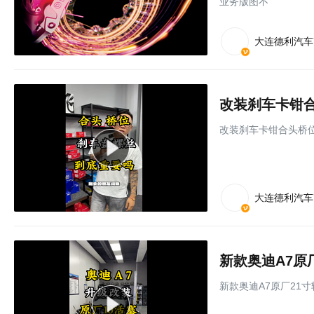
业务版图不
大连德利汽车
改装刹车卡钳
改装刹车卡钳合头桥
大连德利汽车
新款奥迪A7原厂21