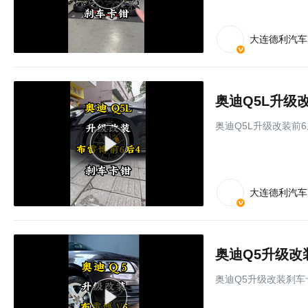
大连德利汽车
奥迪Q5L升级改装前
大连德利汽车
奥迪Q5升级改装刹车