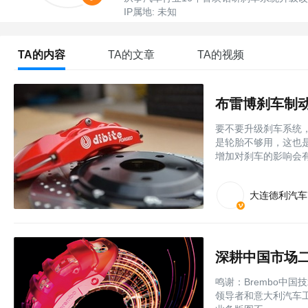
IP属地: 未知
TA的内容
TA的文章
TA的视频
要不要升级刹车系统
是轮胎不够用，这也
增加对刹车的影响会
大连德利汽车
鸣谢：Brembo中
领导者和意大利汽车工