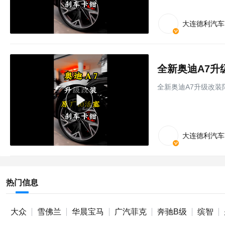
大连德利汽车
全新奥迪A7升级改装
大连德利汽车
热门信息
大众
雪佛兰
华晨宝马
广汽菲克
奔驰B级
缤智