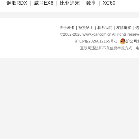
讴歌RDX
威马EX6
比亚迪宋
致享
XC60
关于爱卡
|
招贤纳士
|
联系我们
|
友情链接
|
选
©2002-
2026
www.xcar.com.cn All right
沪ICP备2026012155号-1
沪公网安
互联网违法和不良信息举报方式：电话：021-