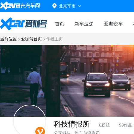
北京车市
首页
新车速递
爱咖说车
当前位置
爱咖号首页
作者主页
科技情报所
0粉丝
98作品
分享科技、汽车前沿资讯