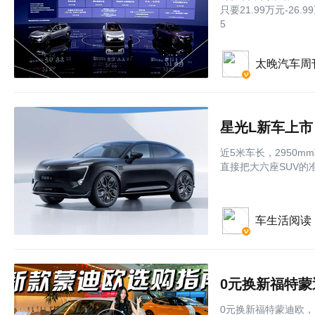
只要21.99万元-2
5
太晚汽车周
星光L新车上市
近5米车长，2950m
直接把大六座SUV的
车生活阅读
0元换新福特
0元换新福特蒙迪欧