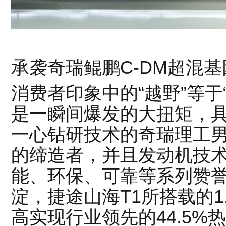
承袭奇瑞鲲鹏C-DM超混
消费者印象中的“越野”等于
是一瞬间爆发的大扭矩，
一心钻研技术的奇瑞理工男
的缔造者，并且发动机技
能、环保、可靠等系列赞誉
淀，捷途山海T1所搭载的1
高实现行业领先的44.5%