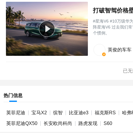
#星海V6 #10万级
阵星海V6 过去我们常
个惯例。
英俊的车车
已无
热门信息
英菲尼迪
宝马X2
缤智
比亚迪e3
福克斯RS
哈弗
英菲尼迪QX50
长安欧尚科尚
路虎发现
S60