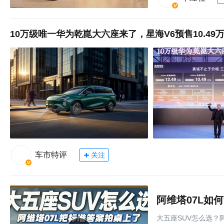
10万级唯一华为乾崑大六座来了，星海V6预售10.49
车市特评
关注
阿维塔07L如
大五座SUV怎么选？