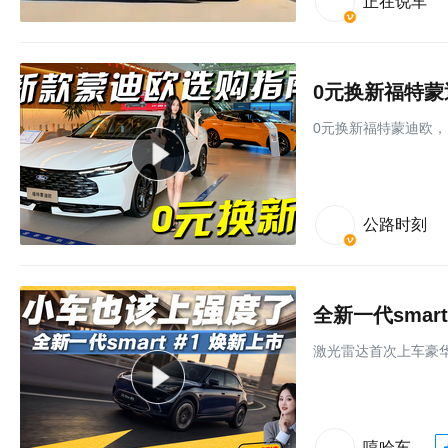
正在说车
0元换新福特
0元换新福特蒙迪欧
公路时刻
激光雷达⾸次上⻋豪华
嘻哈车