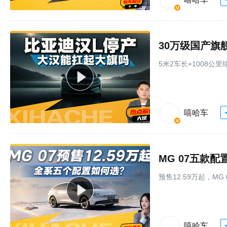
30万级国产旗
5米2车长+1008公
嘻哈车
MG 07五款
预售12.59万起，M
嘻哈车