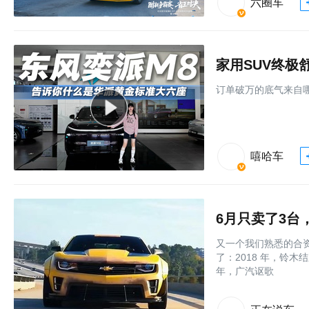
六圈车
家用SUV终极
订单破万的底气来自
嘻哈车
6月只卖了3
又一个我们熟悉的合
了：2018 年，铃木
年，广汽讴歌