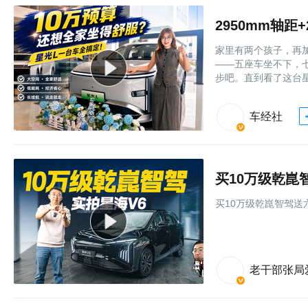
家里有两个孩子，再
——五座车坐不下，七
步吧。直到看了这台星
车经社
买10万级乾崑
买10万级乾崑智驾送
老干部张局