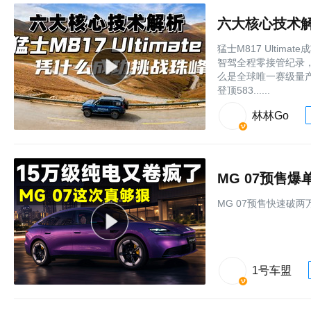
六大核心技术解析
猛士M817 Ulti
智驾全程零接管纪录
么是全球唯一赛级量产智
登顶583......
林林Go
MG 07预售
MG 07预售快速破
1号车盟