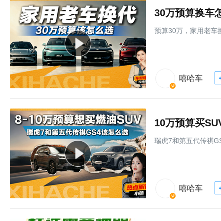
30万预算换车
预算30万，家用老车
嘻哈车
10万预算买S
瑞虎7和第五代传祺G
嘻哈车