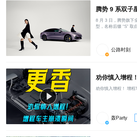
腾势 9 系双子
8 月 3 日，腾势旗
型，名称后缀 “S” 
公路时刻
劝你慎入增程！
劝你慎入增程！ 增程
轰Party