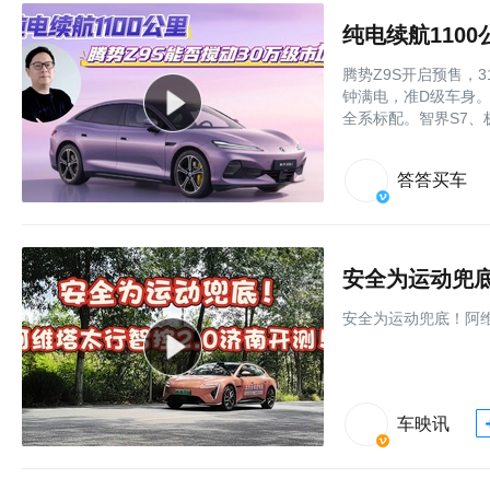
纯电续航110
腾势Z9S开启预售，3
钟满电，准D级车身。易
全系标配。智界S7、
答答买车
安全为运动兜底
安全为运动兜底！阿维
车映讯