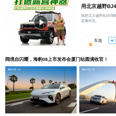
用北京越野BJ
我把北京越野BJ40
直播间见。
车造
阔境自闪耀，海豹08上市发布会厦门站圆满收官！