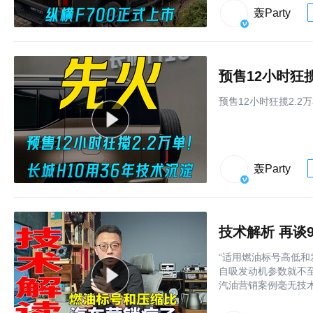
轰Party
预售12小时狂揽
预售12小时狂揽2.2
轰Party
技术解析 再谈
“适用燃油标号高低
自吸发动机参数就不
汽油营销案例毫无技