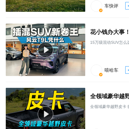
车快评
花小钱办大事！
15万级混动SUV怎
嘻哈车
全领域豪华越野皮
全领域豪华越野皮卡 纵