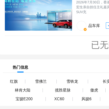
2026年7月30日
宏生亲自担任主礼嘉宾，
SUV充
品车库
已无
热门信息
红旗
雪佛兰
雪铁龙
长
林肯大陆
揽胜星脉
傲虎
宝骏E200
XC60
风骏6