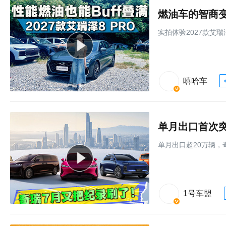
实拍体验2027款艾瑞
嘻哈车
单月出口首次突
单月出口超20万辆，
1号车盟