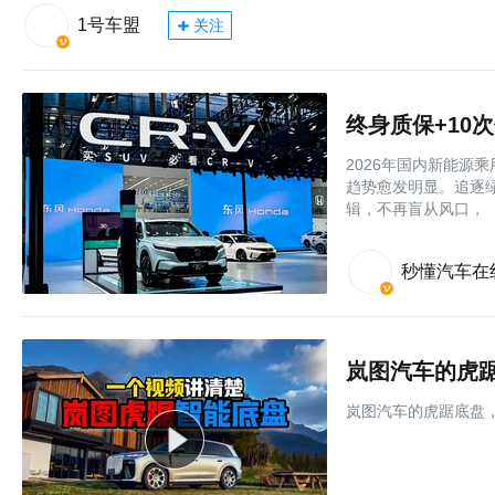
1号车盟
关注
终身质保+10次
2026年国内新能源
趋势愈发明显。追逐
辑，不再盲从风口，
秒懂汽车在
岚图汽车的虎
岚图汽车的虎踞底盘