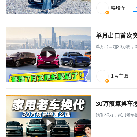
嘻哈车
单月出口首次突
单月出口超20万辆，
1号车盟
30万预算换车
预算30万，家用老车