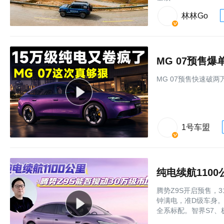
林林Go
MG 07预售
MG 07预售快速破
1号车盟
纯电续航110
腾势Z9S开启预售，3
钟满电，准D级车身。易
全系标配。智界S7、