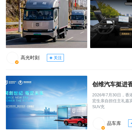
高光时刻
关注
创维汽车挺进
2026年7月30日
宏生亲自担任主礼嘉宾，
SUV充
品车库