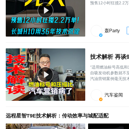
预售12小时狂揽2.2
轰Party
技术解析 再谈
“适用燃油标号高低
自吸发动机参数就不
汽油营销案例毫无技
汽车鉴闻
远程星智T9E技术解析：传动效率与城配适配