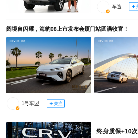
车造
阔境自闪耀，海豹08上市发布会厦门站圆满收官！
1号车盟
关注
终身质保+10次