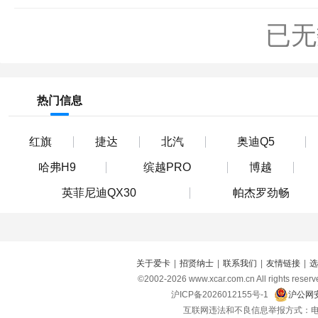
已无
热门信息
红旗
捷达
北汽
奥迪Q5
哈弗H9
缤越PRO
博越
英菲尼迪QX30
帕杰罗劲畅
关于爱卡
|
招贤纳士
|
联系我们
|
友情链接
|
选
©2002-
2026
www.xcar.com.cn All right
沪ICP备2026012155号-1
沪公网安
互联网违法和不良信息举报方式：电话：021-