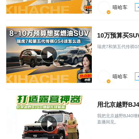
嘻哈车
10万预算买S
瑞虎7和第五代传祺G
嘻哈车
用北京越野BJ
我把北京越野BJ40
直播间见。