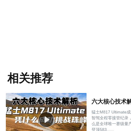
相关推荐
六大核心技术解析
猛士M817 Ulti
智驾全程零接管纪录
么是全球唯一赛级量产智
登顶583......