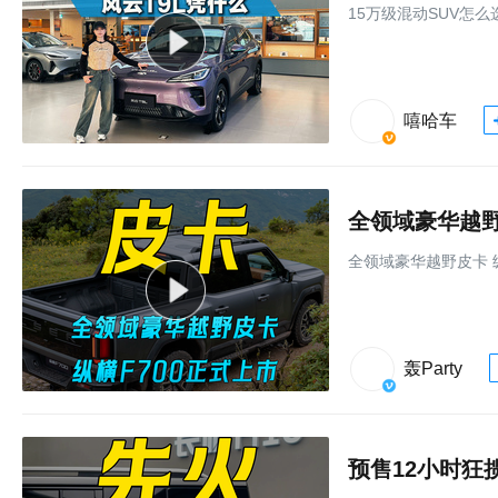
15万级混动SUV怎
嘻哈车
全领域豪华越野皮
全领域豪华越野皮卡 纵
轰Party
预售12小时狂揽