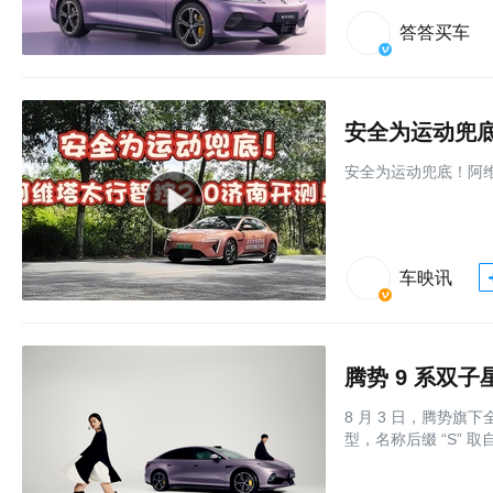
答答买车
安全为运动兜底
安全为运动兜底！阿维
车映讯
腾势 9 系双子
8 月 3 日，腾势旗
型，名称后缀 “S” 