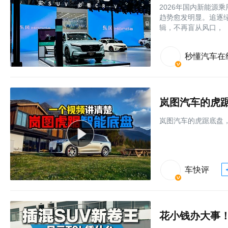
2026年国内新能源
趋势愈发明显。追逐
辑，不再盲从风口，
秒懂汽车在
岚图汽车的虎
岚图汽车的虎踞底盘
车快评
花小钱办大事！