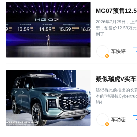
MG07预售12
2026年7月29日
型，预售价12.59
到了
车快评
疑似瑞虎V实车
还记得此前推出的长安
本的“特斯拉Cyber
销4
车动态