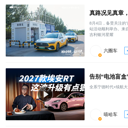
8月4日，备受关注的
站活动顺利举办。来
吉利银河星耀
六圈车
全系宁德时代+续航大
嘻哈车