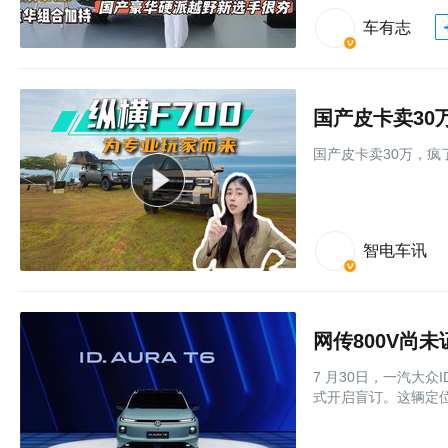
车有志
国产皮卡卖30
国产皮卡卖30万，疯了
智电车讯
网传800V尚未
7 月30日，一汽大众I
式开启盲订。这辆定