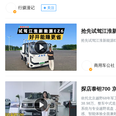
行摄漫记
关注
抢先试驾江淮新
抢先试驾江淮新能源E
商用车公社
探店泰钽700
依托北京越野68年军
38.98万。整车中
系统与专业越野底盘
感、智能体验全面兼