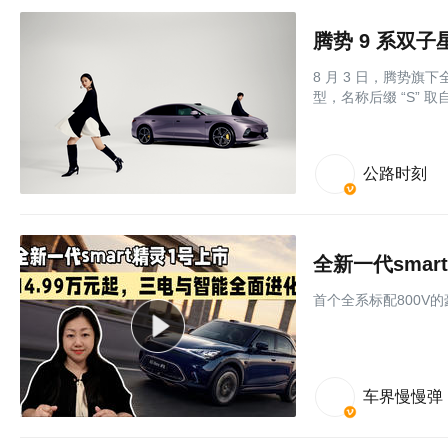
腾势 9 系双子
8 月 3 日，腾势旗
型，名称后缀 “S” 
公路时刻
⾸个全系标配800V
车界慢慢弹