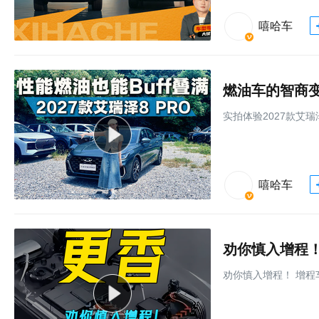
嘻哈车
实拍体验2027款艾瑞
嘻哈车
劝你慎入增程！
劝你慎入增程！ 增程