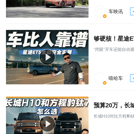
车映讯
够硬核！星途E
“闭眼”开车还能自动
嘻哈车
预算20万，长
长城H10对比方程豹