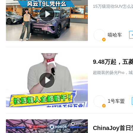
15万级混动SUV怎
嘻哈车
9.48万起，
超能装的扬光Pro，
1号车盟
ChinaJoy