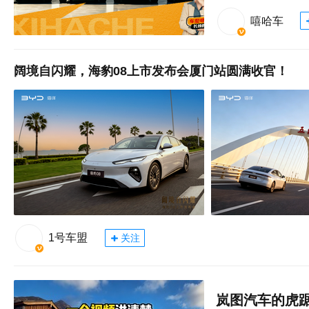
嘻哈车
阔境自闪耀，海豹08上市发布会厦门站圆满收官！
1号车盟
关注
岚图汽车的虎