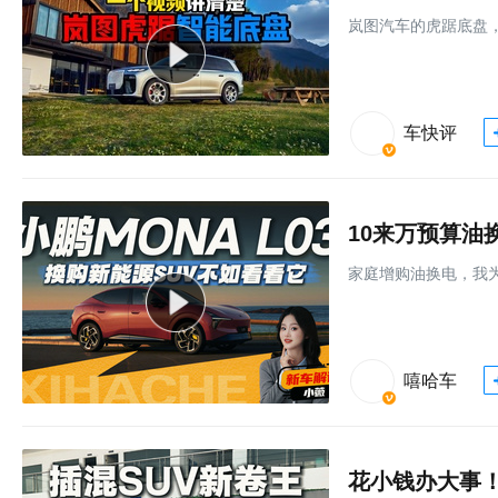
岚图汽车的虎踞底盘
车快评
10来万预算油
家庭增购油换电，我为
嘻哈车
花小钱办大事！