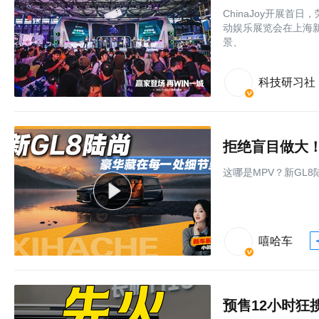
ChinaJoy开展首
动娱乐展览会在上海新
景、
科技研习社
拒绝盲目做大！
这哪是MPV？新GL
嘻哈车
预售12小时狂揽