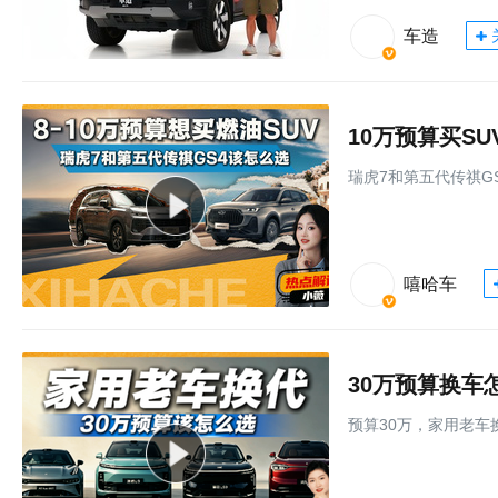
车造
10万预算买S
瑞虎7和第五代传祺G
嘻哈车
30万预算换车
预算30万，家用老车