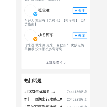
张俊凌
关注
车评人 栏目有【九樽论】【哈车帮】【消
费指南】
柳爷评车
关注
你来说 我来测 先来一百款新车 优缺点简
单粗暴 没有那么多弯弯绕
全部爱咖号
热门话题
#2023年你最期...#
7444136阅读
#十一假期出行攻略...#
2048223阅读
#三胎家庭选车攻略...#