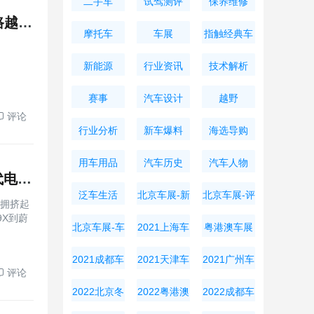
二手车
试驾测评
保养维修
放弃传统大梁吧！长城H10刚度超4万，仅20.18万起，公路越野全通吃
摩托车
车展
指触经典车
新能源
行业资讯
技术解析
赛事
汽车设计
越野
评论
行业分析
新车爆料
海选导购
用车用品
汽车历史
汽车人物
张凌赫同款阿维塔07L仅21.99万起，华为全家桶+宁德时代电池杀疯了
泛车生活
北京车展-新
北京车展-评
得拥挤起
X到蔚
车资讯
测导购
北京车展-车
2021上海车
粤港澳车展
展周边
展
2021成都车
2021天津车
2021广州车
评论
展
展
展
2022北京冬
2022粤港澳
2022成都车