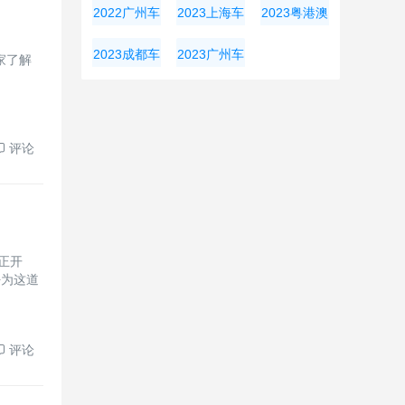
奥会
大湾区车展
展
2022广州车
2023上海车
2023粤港澳
展
展
大湾区车展
2023成都车
2023广州车
家了解
展
展
评论
正开
好为这道
评论