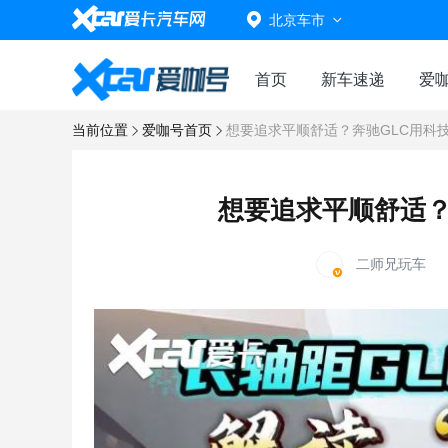
北京车市
首页
新车速递
爱
当前位置
爱咖号首页
想要追求平顺舒适？奔驰GLC用科
想要追求平顺舒适？
二师兄玩车