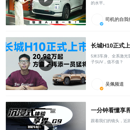
的水平。
司机的自我
长城H10正式上
5米3车身、全系激光
子SUV，值不值？
吴佩频道
一分钟看懂享界 
跟着我们的镜头，近距