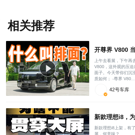
相关推荐
开尊界 V80
上午去看展，下午再
V800，这外观的压
面子。今天带你们沉浸
质如何； -尊界 V80....
42号车库
新款理想i8，
新款理想i8上架，
屏，何意味？