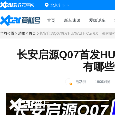
北京车市
首页
新车速递
爱咖说车
当前位置
爱咖号首页
长安启源Q07首发HUAWEI HiCar 6.0，都有
长安启源Q07首发HUAW
有哪些
电动湃
1909浏览