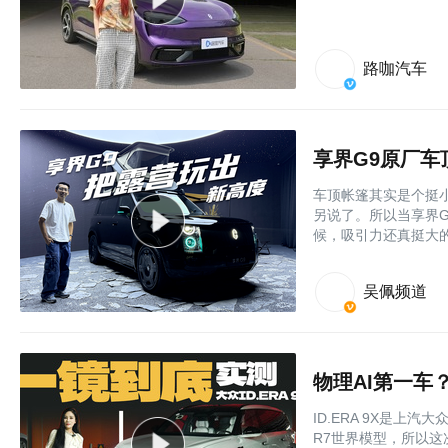
路咖汽车
享界G9原厂车
车顶帐篷其实是个挺
另说了。所以当享界
候，吸引力还真挺大
吴佩频道
物理AI第一车？
ID.ERA 9X是上
R7世界模型，所以