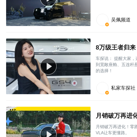
吴佩频道
8万级王者归来
车探说： 提醒大家，这
到宽敞座舱、五连杆悬
的选择！
私家车探社
月销破万再进化！零跑
VLA让车更懂路。