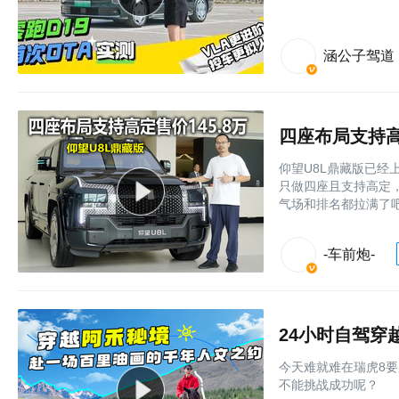
涵公子驾道
四座布局支持高
仰望U8L鼎藏版已经上
只做四座且支持高定
气场和排名都拉满了
-车前炮-
24小时自驾
今天难就难在瑞虎8要
不能挑战成功呢？