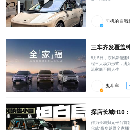
司机的自我
三车齐发覆盖纯
8月5日，东风新能源
程三大动力形式，满
流家庭不同人生
鬼斗车
探店长城H10
作为长城归元平台首款
化成“豪华越野全家桶