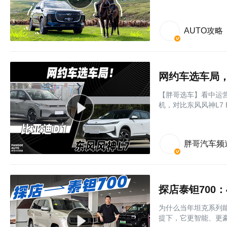
AUTO攻略
网约车选车局
【胖哥选车】看中运
机，对比东风风神L7
胖哥汽车频
探店泰钽700
为什么当年坦克系列
提下，它更智能、更