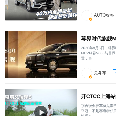
AUTO攻略
尊界时代旗舰M
2026年8月5日，
MPV尊界V800与尊
置，售
鬼斗车
别再误会赛车就是套壳
夺冠，不是赛道特供
验呢？