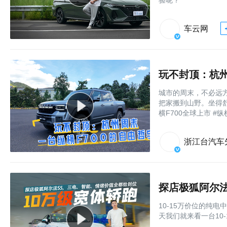
车云网
玩不封顶：杭州
城市的周末，不必远方
把家搬到山野。坐得
横F700全球上市 #纵
浙江台汽车
探店极狐阿尔
10-15万价位的纯
天我们就来看一台10