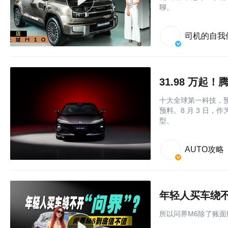
聊。
司机的自我
31.98 万起
十大全球第一科技，预
预料。8 月 3 日，
型、
AUTO攻略
年轻人买车绕不
所以问界M6除了账