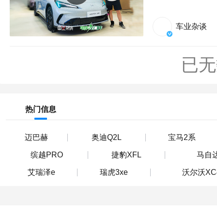
车业杂谈
已无
热门信息
迈巴赫
奥迪Q2L
宝马2系
缤越PRO
捷豹XFL
马自达
艾瑞泽e
瑞虎3xe
沃尔沃XC