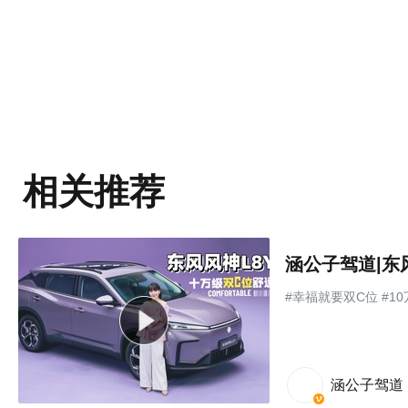
相关推荐
涵公子驾道|东
#幸福就要双C位 #1
涵公子驾道