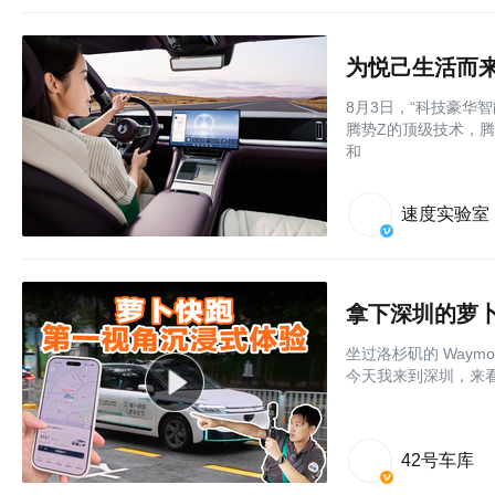
为悦己生活而来
8月3日，“科技豪华
腾势Z的顶级技术，腾
和
速度实验室
拿下深圳的萝
坐过洛杉矶的 Way
今天我来到深圳，来
42号车库