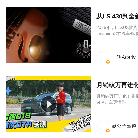
从LS 430到
2026年，LEXUS雷克
Levinson®在汽
一辆Acartv
月销破万再进化！零跑
VLA让车更懂路。
涵公子驾道