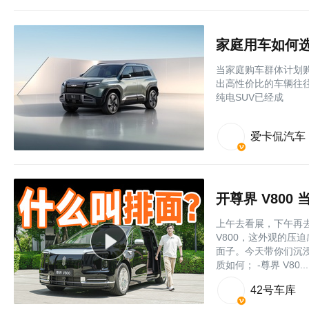
家庭用车如何选
当家庭购车群体计划购
出高性价比的车辆往往
纯电SUV已经成
爱卡侃汽车
开尊界 V80
上午去看展，下午再
V800，这外观的压
面子。今天带你们沉浸
质如何； -尊界 V80....
42号车库