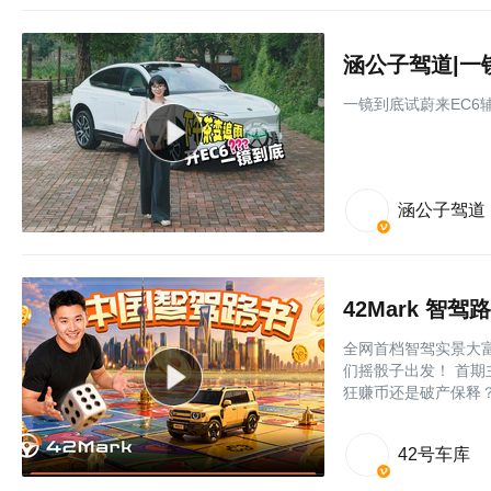
一镜到底试蔚来EC6
涵公子驾道
42Mark 智驾
全网首档智驾实景大富
们摇骰子出发！ 首期主角
狂赚币还是破产保释
42号车库