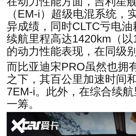
在动力性能方面，吉利星舰7
（EM-i）超级电混系统，
异成绩，同时CLTC亏电油耗低
续航里程高达1420km（以
的动力性能表现，在同级
而比亚迪宋PRO虽然也拥
之下，其百公里加速时间
7EM-i。此外，在综合续
一筹。