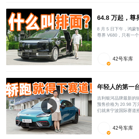
64.8 万起，
8 月 5 日下午，
尊界 V680，只有一
42号车库
年轻人的第一台
吉利银河品牌最新的轿跑
预售价格为 20.9
们就来宁波国际赛道
42号车库