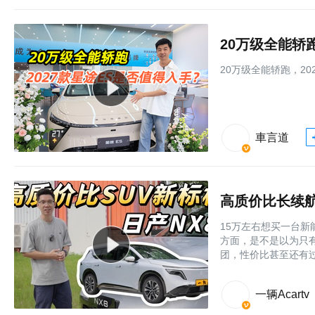
20万级全能轿
20万级全能轿跑，20
車言道
高质价比长续航
15万左右想买一台新
方面，是不是以为只
团，性价比甚至还有过
一辆Acartv