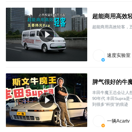
超能商用高效轻
超能商用高效轻客，五
速度实验室
脾气很好的牛魔王
丰田牛魔王总会让人想
90年代 丰田Supr
到很多“科技”的痕迹
一辆Acartv