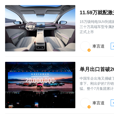
11.59万就配
15万级纯电SUV到
三十万高端车型专属的
正式上市
車言道
单月出口首破2
中国车企出海又捅破
拿下。刚出炉的7月
猛。整个7月集团累计
車言道