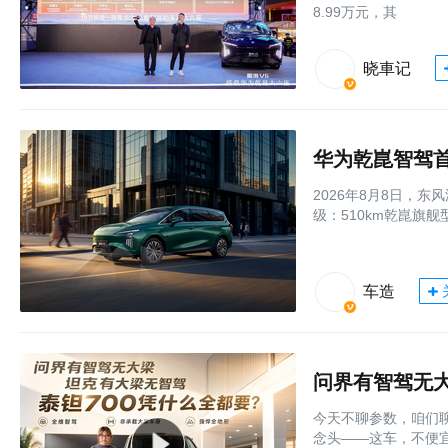
8.99万元，其
晓車记
华为乾崑智驾首
2026年8月8日，
级：510km乾崑旗舰型
车造
今天不聊参数，咱们
念头——这车，不便