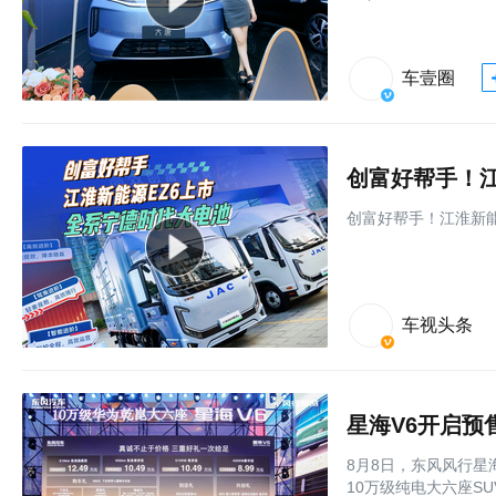
车壹圈
创富好帮手！江
创富好帮手！江淮新能
车视头条
星海V6开启预售
8月8日，东风风行星
10万级纯电大六座S