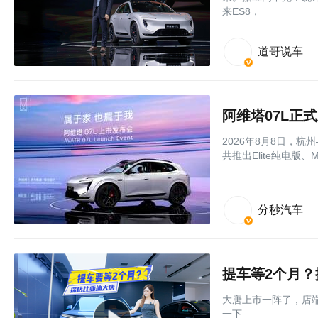
来ES8，
道哥说车
阿维塔07L正式
2026年8月8日，杭
共推出Elite纯电版
分秒汽车
提车等2个月
大唐上市一阵了，店
一下