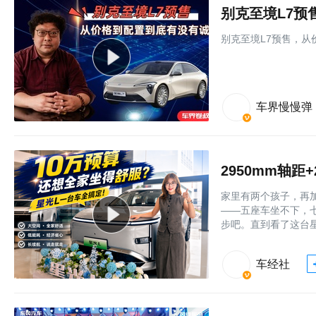
别克至境L7预
别克至境L7预售，从
车界慢慢弹
家里有两个孩子，再
——五座车坐不下，七
步吧。直到看了这台星
车经社