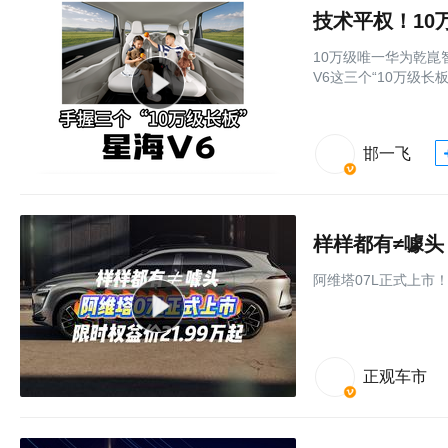
技术平权！10
10万级唯一华为乾崑
V6这三个“10万级长
邯一飞
样样都有≠噱头
阿维塔07L正式上市！
正观车市