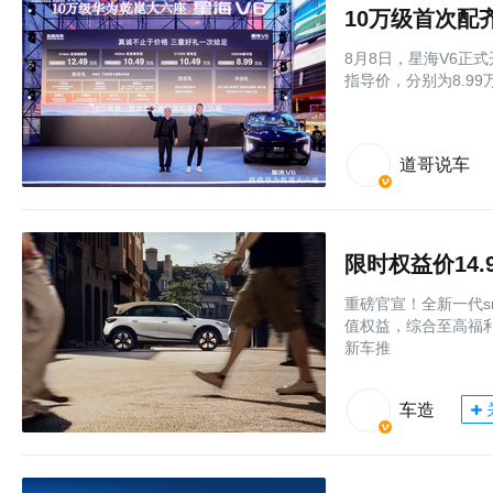
8月8日，星海V6正式
指导价，分别为8.99
道哥说车
限时权益价14.
重磅官宣！全新一代s
值权益，综合至高福利
新车推
车造