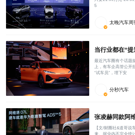
5
太晚汽车周
当行业都在“提
最近汽车圈有个话题挺
上，有车企高管公开
“试车员”，埋下安
分秒汽车
【文/财圈社&道哥说
来。据业内不完全统计