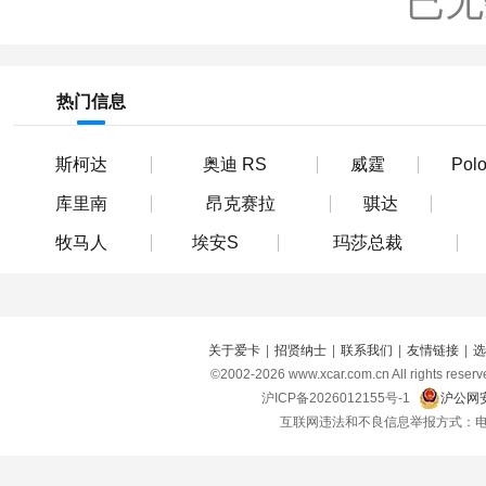
已无
热门信息
斯柯达
奥迪 RS
威霆
Pol
库里南
昂克赛拉
骐达
牧马人
埃安S
玛莎总裁
关于爱卡
|
招贤纳士
|
联系我们
|
友情链接
|
选
©2002-
2026
www.xcar.com.cn All right
沪ICP备2026012155号-1
沪公网安
互联网违法和不良信息举报方式：电话：021-