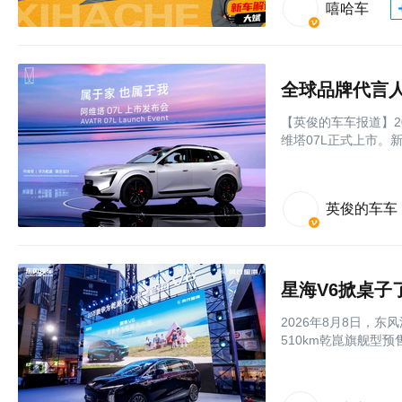
嘻哈车
【英俊的车车报道】2
维塔07L正式上市。新车
英俊的车车
星海V6掀桌子
2026年8月8日，
510km乾崑旗舰型预售