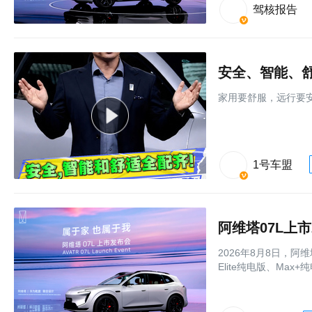
驾核报告
家用要舒服，远行要安
1号车盟
阿维塔07L上市
2026年8月8日，阿
Elite纯电版、Max