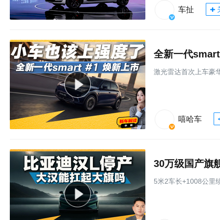
车扯
激光雷达⾸次上⻋豪华
嘻哈车
30万级国产旗
5米2车长+1008公