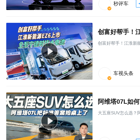
秒评车
创富好帮手！江
创富好帮手！江淮新能
车视头条
阿维塔07L如
大五座SUV怎么选？