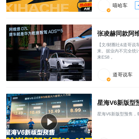
嘻哈车
【文/财圈社&道哥说
来。据业内不完全统计
来ES8，
道哥说车
星海V6新版型
星海V6新版型预售，乾