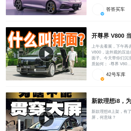
答答买车
开尊界 V80
上午去看展，下午再
V800，这外观的压
面子。今天带你们沉浸
质如何； -尊界 V80....
42号车库
新款理想i8，
新款理想i8上架，
屏，何意味？