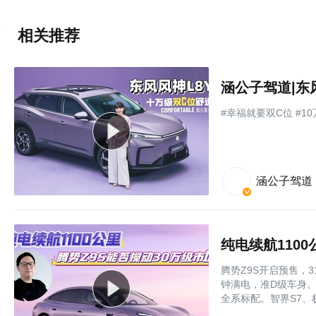
相关推荐
涵公子驾道|东
#幸福就要双C位 #1
涵公子驾道
纯电续航110
腾势Z9S开启预售，3
钟满电，准D级车身。易
全系标配。智界S7、