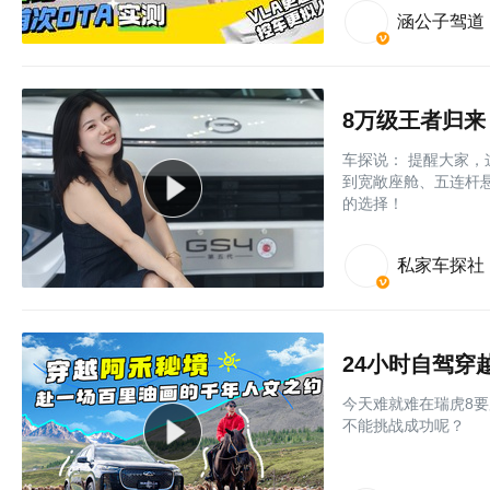
涵公子驾道
8万级王者归来
车探说： 提醒大家，这
到宽敞座舱、五连杆悬
的选择！
私家车探社
24小时自驾
今天难就难在瑞虎8要
不能挑战成功呢？