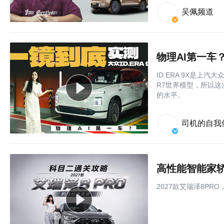
吴佩频道
物理AI第一车？
ID.ERA 9X是上
R7世界模型，所以
的水平。
司机的自我
2027款艾瑞泽8PR