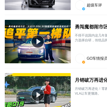
超级车评
勇闯魔都闹市区
不得不说国内这几年
力选择自研，传统品牌
GO车情报
月销破万再进化！零跑
VLA让车更懂路。