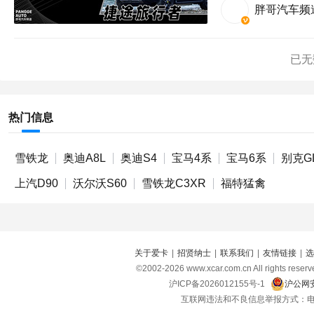
胖哥汽车频
已无
热门信息
雪铁龙
奥迪A8L
奥迪S4
宝马4系
宝马6系
别克G
上汽D90
沃尔沃S60
雪铁龙C3XR
福特猛禽
关于爱卡
|
招贤纳士
|
联系我们
|
友情链接
|
选
©2002-
2026
www.xcar.com.cn All right
沪ICP备2026012155号-1
沪公网安
互联网违法和不良信息举报方式：电话：021-