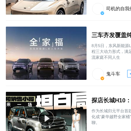
司机的自我
三车齐发覆盖纯
8月5日，东风新能源
程三大动力形式，满
流家庭不同人生
鬼斗车
探店长城H10
作为长城归元平台首款
化成“豪华越野全家桶
聊。