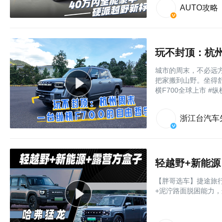
AUTO攻略
玩不封顶：杭州
城市的周末，不必远方
把家搬到山野。坐得
横F700全球上市 #纵
浙江台汽车
轻越野+新能
【胖哥选车】捷途旅
+泥泞路面脱困能力