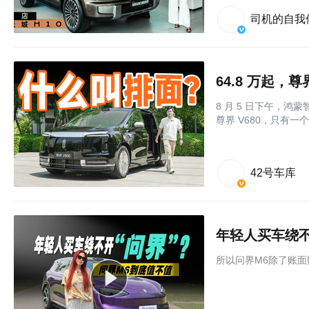
司机的自我
64.8 万起，
8 月 5 日下午，
尊界 V680，只有一
42号车库
年轻人买车绕不
所以问界M6除了账