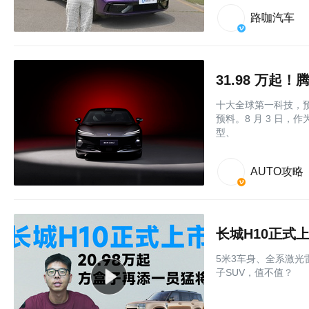
路咖汽车
31.98 万起
十大全球第一科技，预
预料。8 月 3 日，
型、
AUTO攻略
长城H10正式上
5米3车身、全系激光
子SUV，值不值？