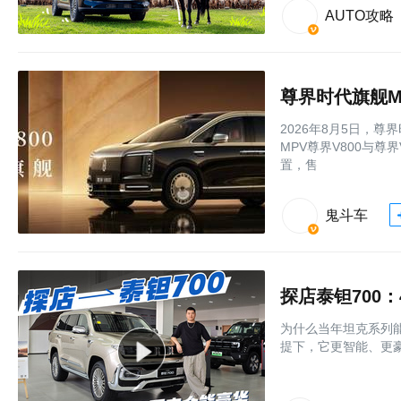
AUTO攻略
尊界时代旗舰M
2026年8月5日，
MPV尊界V800与尊
置，售
鬼斗车
探店泰钽700
为什么当年坦克系列
提下，它更智能、更