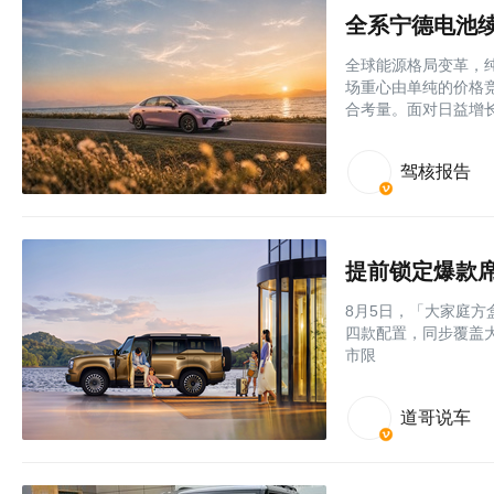
全系宁德电池续
全球能源格局变革，纯
场重心由单纯的价格
合考量。面对日益增
驾核报告
提前锁定爆款席
8月5日，「大家庭方
四款配置，同步覆盖大
市限
道哥说车