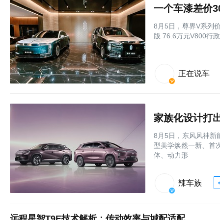
8月5日，尊界V系列价
版 76.6万元V800行政
正在说车
家族化设计打
8月5日，东风风神新
型美学焕然一新、首
体、动力形
辣车族
远程星智T9E技术解析：传动效率与城配适配