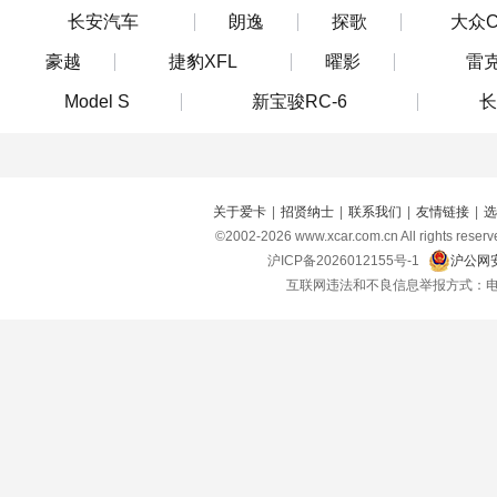
长安汽车
朗逸
探歌
大众C
豪越
捷豹XFL
曜影
雷
Model S
新宝骏RC-6
长
关于爱卡
|
招贤纳士
|
联系我们
|
友情链接
|
选
©2002-
2026
www.xcar.com.cn All right
沪ICP备2026012155号-1
沪公网安
互联网违法和不良信息举报方式：电话：021-