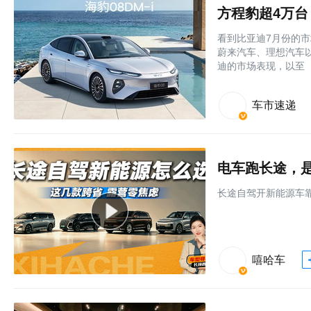
方程豹超4万台
看到比亚迪7月份的
蔚来汽车、理想汽车
迪的市场表现，以至
车市速递
电车跑长途，是
长途自驾开新能源车
嘻哈车