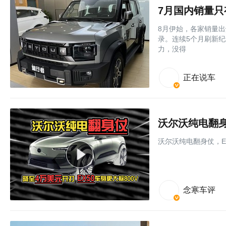
7月国内销量只
8月伊始，各家销量出
录。连续5个月刷新纪
力，没得
正在说车
沃尔沃纯电翻身
沃尔沃纯电翻身仗，E
念寒车评