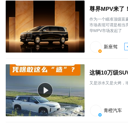
作为一个瞄准顶级富豪
市场表现可谓是相当
华MPV市场发起了
新座驾
这辆10万级S
又是涉水又是火烤，埃
青橙汽车