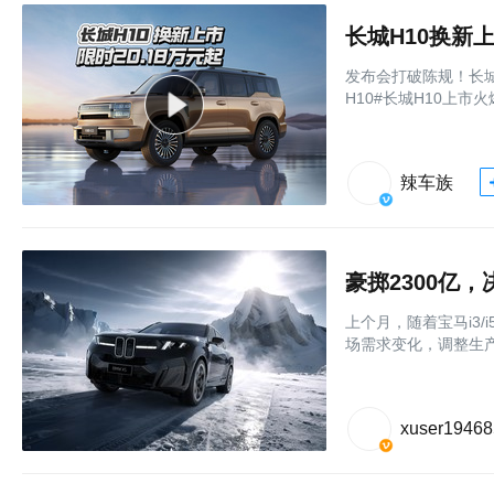
长城H10换新上
发布会打破陈规！长城
H10#长城H10上市火
辣车族
豪掷2300亿
上个月，随着宝马i3/
场需求变化，调整生产
xuser1946