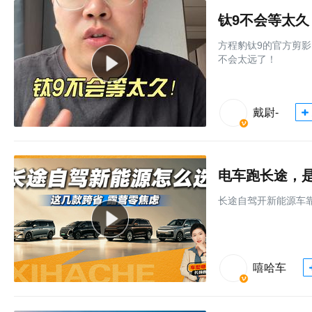
钛9不会等太久
方程豹钛9的官方剪
不会太远了！
戴尉-
电车跑长途，是
长途自驾开新能源车
嘻哈车