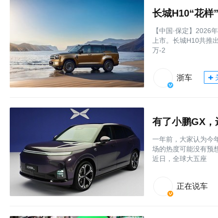
长城H10“花样
【中国·保定】202
上市。长城H10共推
万-2
浙车
有了小鹏GX，
一年前，大家认为今
场的热度可能没有预
近日，全球大五座
正在说车