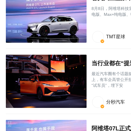
8月8日，阿维塔科技宣
电版、Max+纯电版、
TMT星球
当行业都在“提
最近汽车圈有个话题挺
上，有车企高管公开
“试车员”，埋下安
分秒汽车
阿维塔07L正式