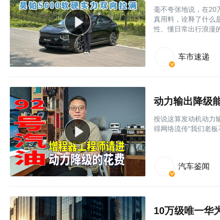
毫不夸张地说，在20
真用料，诠释了什么
性、懂日常出行浪漫
车市速递
动力输出降级
按说这算发动机动力
得网络流传“我们老
汽车鉴闻
10万级唯一华