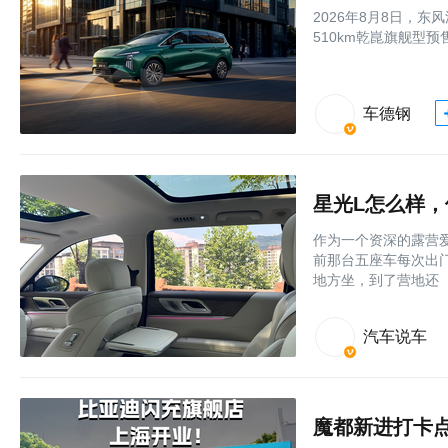
2026年8月8日，
510km乾崑旗舰型预售
车德钢
作为一个资深的露营爱
前那台五座车每次出
地方坐，到了营地还
汽车说车
魔都新进打卡