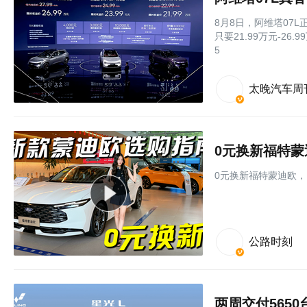
8月8日，阿维塔07
只要21.99万元-2
5
太晚汽车周
0元换新福特
0元换新福特蒙迪欧
公路时刻
两周交付565