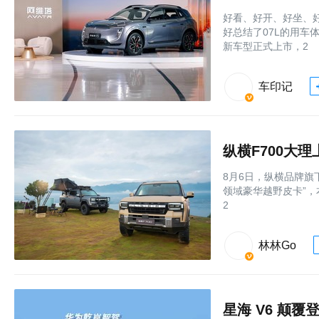
好看、好开、好坐、
好总结了07L的用车
新车型正式上市，2
车印记
纵横F700大理
8月6日，纵横品牌旗
领域豪华越野皮卡”，本
2
林林Go
星海 V6 颠覆