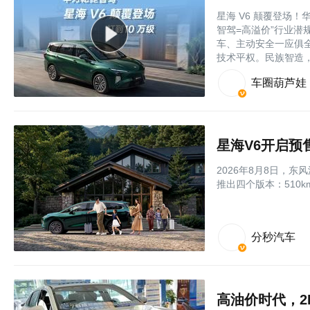
星海 V6 颠覆登场！
智驾=高溢价”行业潜
车、主动安全一应俱
技术平权。民族智造，惠及
车圈葫芦娃
2026年8月8日，
推出四个版本：510k
分秒汽车
高油价时代，2