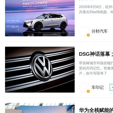
2026年8月8日，杭
共推出Elite纯电版
分秒汽车
DSG神话落幕
早高峰城市环路的蠕
里的共同记忆。曾被捧
片，如今却迎来了
车印记
华为全栈赋能的大