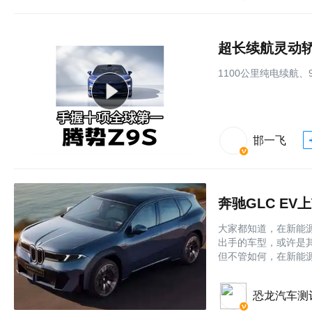
超长续航灵动轿
1100公里纯电续航
邯一飞
奔驰GLC EV
大家都知道，在新能
出手的车型，或许是
但不管如何，在新能
恐龙汽车测