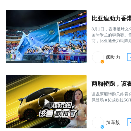
8月1日，香港足球
国际米兰的季前赛。
商，比亚迪全力助阵
阅动力
两厢轿跑，该
谁说两厢轿跑只能看合
风登场 #长城欧拉5G
辣车族