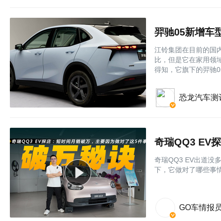
羿驰05新增车型
江铃集团在目前的国
比，但是它在家用领
得知，它旗下的羿驰0
恐龙汽车测
奇瑞QQ3 EV出道
下，它做对了哪些事
GO车情报