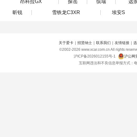
昂科拉GX
探岳
缤瑞
远景
昕锐
雪铁龙C3XR
埃安S
关于爱卡
|
招贤纳士
|
联系我们
|
友情链接
|
选
©2002-
2026
www.xcar.com.cn All right
沪ICP备2026012155号-1
沪公网安
互联网违法和不良信息举报方式：电话：021-