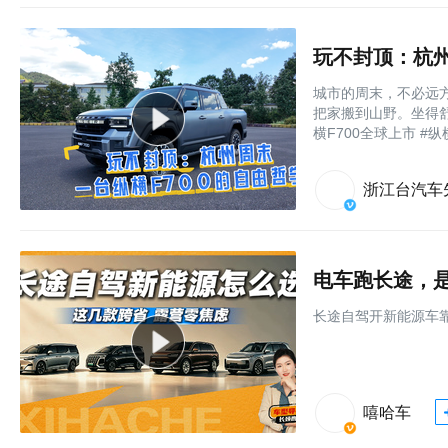
玩不封顶：杭州
城市的周末，不必远方
把家搬到山野。坐得
横F700全球上市 #纵
浙江台汽车
电车跑长途，是
长途自驾开新能源车
嘻哈车