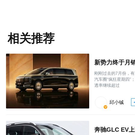
相关推荐
新势力终于月销
刚刚过去的7月份，有
汽车圈“疯狂星期四”
透率继续超过
邱小铖
奔驰GLC EV