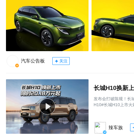
汽车公告板
关注
长城H10换新上
发布会打破陈规！长城
H10#长城H10上市火
辣车族