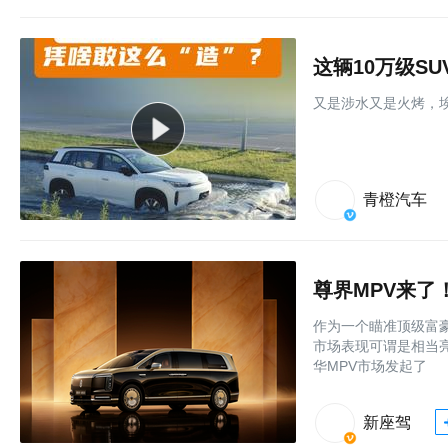
这辆10万级S
又是涉水又是火烤，埃
青橙汽车
作为一个瞄准顶级富豪
市场表现可谓是相当
华MPV市场发起了
新座驾