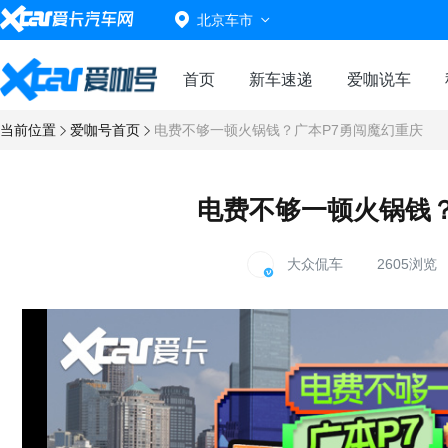
北京车市
首页
新车速递
爱咖说车
当前位置
爱咖号首页
电费不够一顿火锅钱？广本P7勇闯魔幻重庆
电费不够一顿火锅钱？
大众侃车
2605浏览