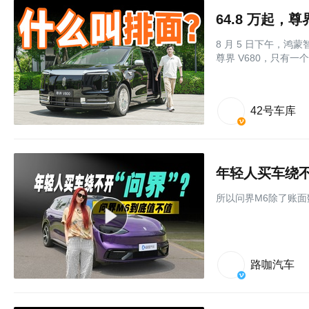
64.8 万起，
8 月 5 日下午，
尊界 V680，只有一
42号车库
年轻人买车绕不
所以问界M6除了账
路咖汽车