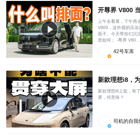
开尊界 V80
上午去看展，下午再
V800，这外观的压
面子。今天带你们沉浸
质如何； -尊界 V80....
42号车库
新款理想i8，
新款理想i8上架，
屏，何意味？
司机的自我