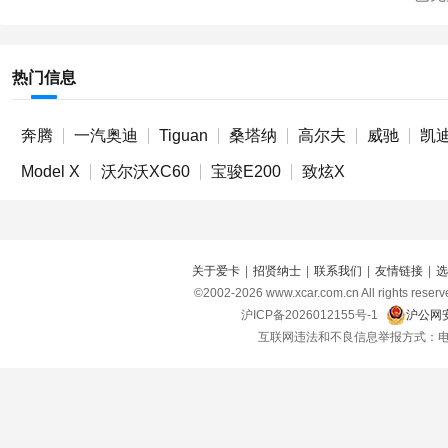
热门信息
奔腾
一汽奥迪
Tiguan
桑塔纳
高尔夫
威驰
凯迪
Model X
沃尔沃XC60
宝骏E200
致炫X
关于爱卡
|
招贤纳士
|
联系我们
|
友情链接
|
选
©2002-
2026
www.xcar.com.cn All right
沪ICP备2026012155号-1
沪公网安
互联网违法和不良信息举报方式：电话：021-