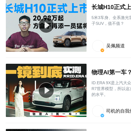
长城H10正式上
5米3车身、全系激光
子SUV，值不值？
吴佩频道
物理AI第一车？
ID.ERA 9X是上
R7世界模型，所以
的水平。
司机的自我