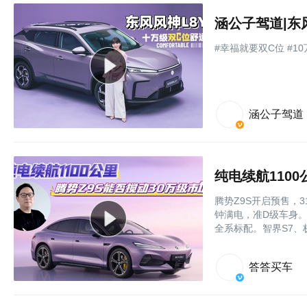
涵公子驾道|东
#幸福就要双C位 #1
涵公子驾道
纯电续航110
腾势Z9S开启预售，3
钟满电，准D级车身。易
全系标配。智界S7、
答答买车