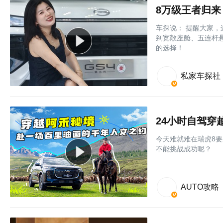
8万级王者归来
车探说： 提醒大家，这
到宽敞座舱、五连杆悬
的选择！
私家车探社
24小时自驾
今天难就难在瑞虎8要
不能挑战成功呢？
AUTO攻略