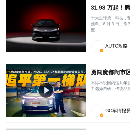
31.98 万起
十大全球第一科技，预
预料。8 月 3 日，
型、
AUTO攻略
勇闯魔都闹市区
不得不说国内这几年
力选择自研，传统品牌
GO车情报