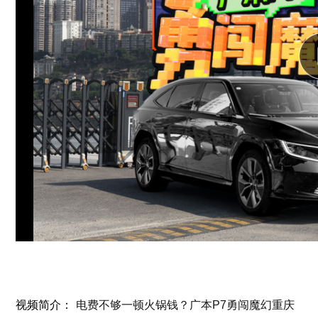
视频简介：
电费不够一顿火锅钱？广本P7勇闯魔幻重庆