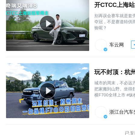
别再误会赛车就是套壳
夺冠，不是赛道特供
验呢？
车云网
玩不封顶：杭州
城市的周末，不必远方
把家搬到山野。坐得
横F700全球上市 #纵
浙江台汽车
已无