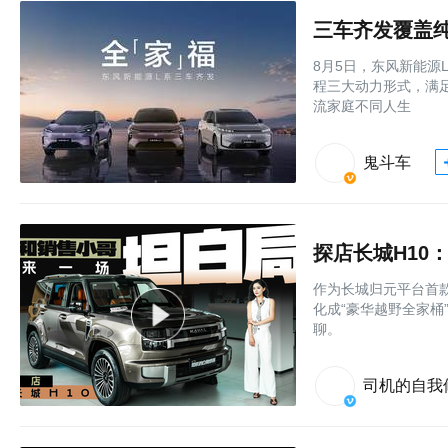
三车齐发覆盖纯
8月5日，东风新能源
程三大动力形式，满
流家庭不同人生
鬼斗车
探店长城H10
作为长城归元平台首款
化成“豪华越野全家桶
聊。
司机的自我