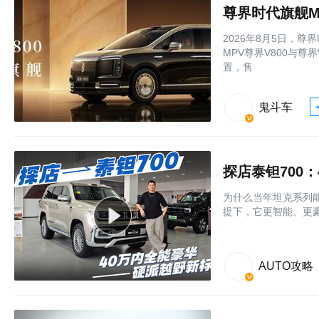
尊界时代旗舰M
2026年8月5日，
MPV尊界V800与尊
置，售
鬼斗车
探店泰钽700
为什么当年坦克系列
提下，它更智能、更
AUTO攻略