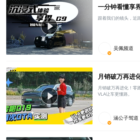
一分钟看懂享界 
跟着我们的镜头，近距
吴佩频道
月销破万再进化！零跑
VLA让车更懂路。
涵公子驾道