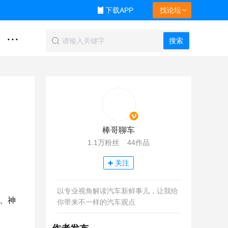
下载APP
找论坛
...
搜索
棒哥聊车
1.1万粉丝 44作品
关注
以专业视角解读汽车新鲜事儿，让我给
案、神
你带来不一样的汽车观点