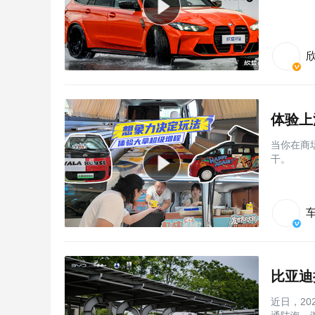
体验上
当你在商
干。
比亚迪
近日，2