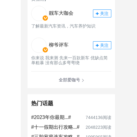
靓车大咖会
关注
了解最新汽车资讯，汽车养护知识
柳爷评车
关注
你来说 我来测 先来一百款新车 优缺点简
单粗暴 没有那么多弯弯绕
全部爱咖号
热门话题
#2023年你最期...#
7444136阅读
#十一假期出行攻略...#
2048223阅读
#三胎家庭选车攻略...#