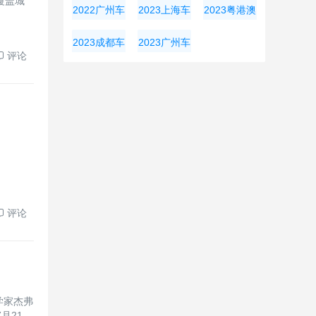
覆盖城
奥会
大湾区车展
展
2022广州车
2023上海车
2023粤港澳
展
展
大湾区车展
2023成都车
2023广州车
评论
展
展
评论
学家杰弗
月21