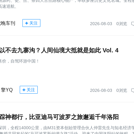
溯源药、瓷、丝、茶四大古丝路核心物产，串联多座历史文化名城。全程
高速巡航、
沈晚车刊
关注
2026-08-03
0浏览
以不去九寨沟？人间仙境大抵就是如此 Vol. 4
售价，自驾环游中国！
引擎YQ
关注
2026-08-03
0浏览
踪神都行，比亚迪马可波罗之旅邂逅千年洛阳
深圳，全程14000公里，由M31资本创始管理合伙人仲雷先生与知名经济
斯教授共同发起的“马可波罗新丝绸之路”活动，迎来了中国洛阳站的旅程。7