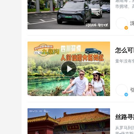
通陆海，
市拥堵、
怎么可
童年没有
丝路寻
从罗马到
里•萨克