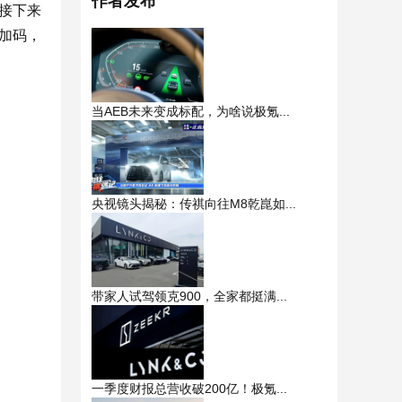
作者发布
接下来
得加码，
当AEB未来变成标配，为啥说极氪...
央视镜头揭秘：传祺向往M8乾崑如...
带家人试驾领克900，全家都挺满...
一季度财报总营收破200亿！极氪...