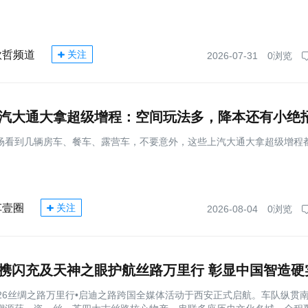
欣哲频道
关注
2026-07-31
0浏览
汽大通大拿超级增程：空间玩法多，降本还有小绝
场看到几辆房车、餐车、露营车，不要意外，这些上汽大通大拿超级增程
车壹圈
关注
2026-08-04
0浏览
携闪充及天神之眼护航丝路万里行 彰显中国智造硬
026丝绸之路万里行•启迪之路跨国全媒体活动于西安正式启航。车队纵贯