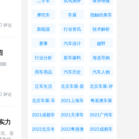
二手车
试驾测评
保养维修
摩托车
车展
指触经典车
评论
新能源
行业资讯
技术解析
赛事
汽车设计
越野
招
行业分析
新车爆料
海选导购
都能
用车用品
汽车历史
汽车人物
泛车生活
北京车展-新
北京车展-评
评论
车资讯
测导购
北京车展-车
2021上海车
粤港澳车展
展周边
展
2021成都车
2021天津车
2021广州车
实力
展
展
展
2022北京冬
2022粤港澳
2022成都车
南北、连