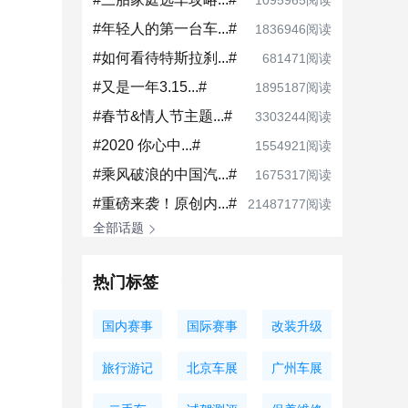
1095965阅读
#年轻人的第一台车...#
1836946阅读
#如何看待特斯拉刹...#
681471阅读
#又是一年3.15...#
1895187阅读
#春节&情人节主题...#
3303244阅读
#2020 你心中...#
1554921阅读
#乘风破浪的中国汽...#
1675317阅读
#重磅来袭！原创内...#
21487177阅读
全部话题
热门标签
国内赛事
国际赛事
改装升级
旅行游记
北京车展
广州车展