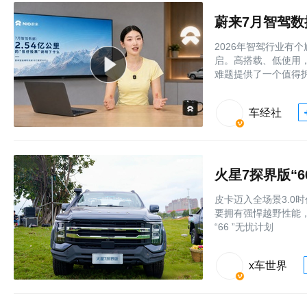
蔚来7月智驾数
2026年智驾行业有
启。高搭载、低使用
难题提供了一个值得
车经社
火星7探界版“
皮卡迈入全场景3.0
要拥有强悍越野性能
“66 ”无忧计划
x车世界