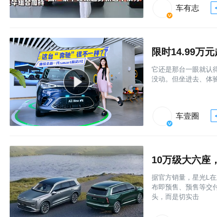
车有志
它还是那台一眼就认得出
没动。但坐进去、体验后
车壹圈
10万级大六座
据官方销量，星光L在
布即预售、预售等交
头，而是切实击