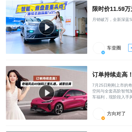
限时价11.5
月销破万，全新深蓝S
车壹圈
订单持续走高
7月25日刚刚上市的奇
空间与全套高阶智驾
车福利，现阶段入手风
方向对了