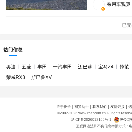
乘用车观察
已无
热门信息
奥迪
五菱
丰田
一汽丰田
迈巴赫
宝马Z4
锋范
荣威RX3
斯巴鲁XV
关于爱卡
|
招贤纳士
|
联系我们
|
友情链接
|
选
©2002-
2026
www.xcar.com.cn All right
沪ICP备2026012155号-1
沪公网安
互联网违法和不良信息举报方式：电话：021-