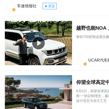
车迷情报社
关注
越野也能NOA
泰钽700把我这观念
UCAR汽车
仰望全球高定中
8月5日，仰望全球高
唯一”的定制理念，
设计语言为东方工艺