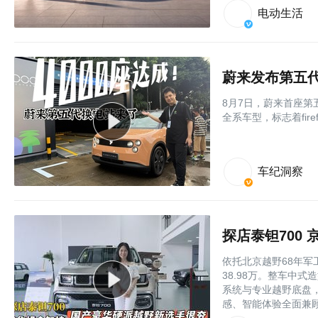
电动生活
蔚来发布第五
8月7日，蔚来首座第
全系车型，标志着fir
车纪洞察
探店泰钽700
依托北京越野68年军
38.98万。整车中
系统与专业越野底盘
感、智能体验全面兼