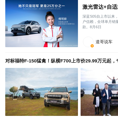
激光雷达+自适
深蓝S05自上市以来
户信赖，全球单月销量
款。8月6日
道哥说车
对标福特F-150猛禽！纵横F700上市价29.99万元起