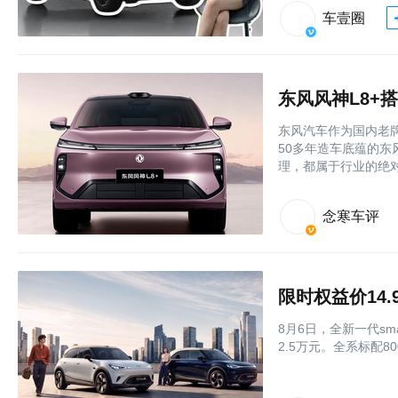
车壹圈
东风汽车作为国内老
50多年造车底蕴的
理，都属于行业的绝
念寒车评
限时权益价14.
8月6日，全新一代sm
2.5万元。全系标配8