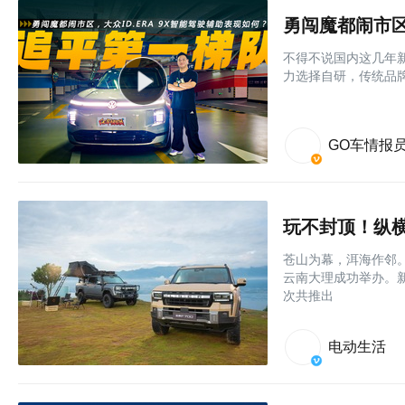
勇闯魔都闹市区
不得不说国内这几年
力选择自研，传统品牌
GO车情报
玩不封顶！纵横F
苍山为幕，洱海作邻。
云南大理成功举办。
次共推出
电动生活