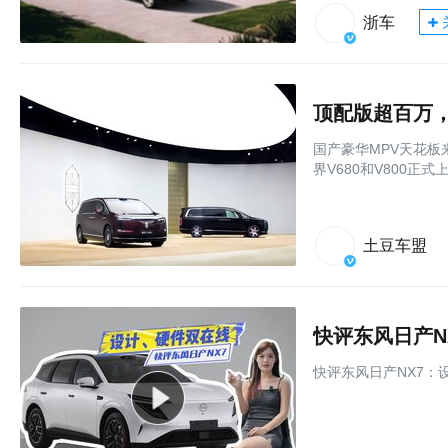
浙车
顶配版超百万，
国产豪华MPV天花板
界V680和V800正式
土豆车盟
快评东风日产N
快评东风日产NX7：