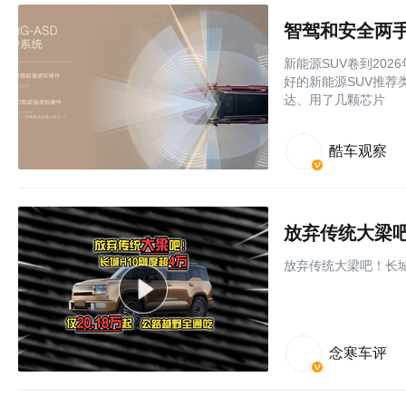
智驾和安全两手
新能源SUV卷到20
好的新能源SUV推
达、用了几颗芯片
酷车观察
放弃传统大梁吧！长城
念寒车评